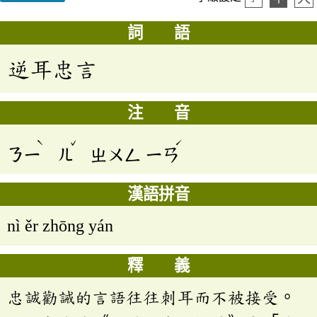
詞 語
逆耳忠言
注 音
ˋ
ˇ
ˊ
ㄋㄧ
ㄦ
ㄓㄨㄥ
ㄧㄢ
漢語拼音
nì ěr zhōng yán
釋 義
忠誠勸誡的言語往往刺耳而不被接受。