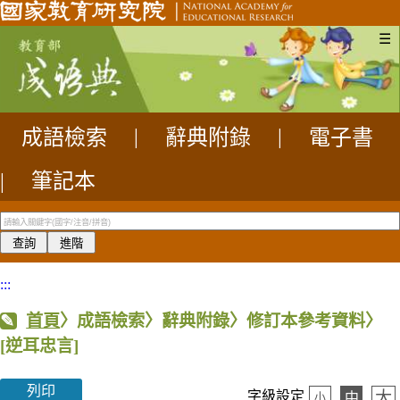
☰
成語檢索
|
辭典附錄
|
電子書
|
筆記本
:::
首頁
〉成語檢索〉辭典附錄〉修訂本參考資料〉
[逆耳忠言]
列印
大
字級設定
中
小