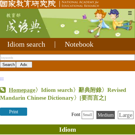
☰
Idiom search
|
Notebook
:::
Homepage
〉Idiom search〉辭典附錄〉Revised
Mandarin Chinese Dictionary〉
[要而言之]
Print
Large
Font
Medium
Small
Idiom