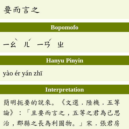
要而言之
Bopomofo
ˋ
ˊ
ˊ
ㄧㄠ
ㄦ
ㄧㄢ
ㄓ
Hanyu Pinyin
yào ér yán zhī
Interpretation
簡明扼要的說來。《文選．陸機．五等
論》：「且要而言之，五等之君為己思
治，郡縣之長為利圖物。」宋．張君房