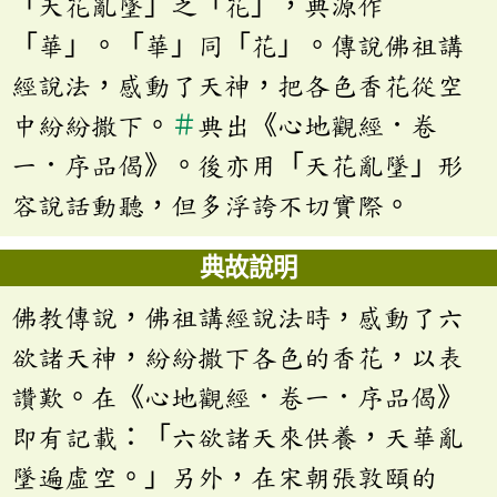
「天花亂墜」之「花」，典源作
「華」。「華」同「花」。傳說佛祖講
經說法，感動了天神，把各色香花從空
中紛紛撒下。
＃
典出《心地觀經．卷
一．序品偈》。後亦用「天花亂墜」形
容說話動聽，但多浮誇不切實際。
典故說明
佛教傳說，佛祖講經說法時，感動了六
欲諸天神，紛紛撒下各色的香花，以表
讚歎。在《心地觀經．卷一．序品偈》
即有記載：「六欲諸天來供養，天華亂
墜遍虛空。」另外，在宋朝張敦頤的