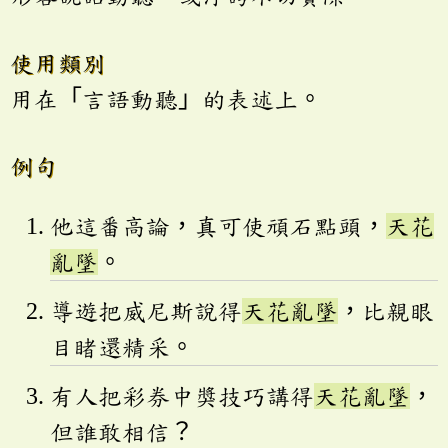
使用類別
用在「言語動聽」的表述上。
例句
他這番高論，真可使頑石點頭，
天花
亂墜
。
導遊把威尼斯說得
天花亂墜
，比親眼
目睹還精采。
有人把彩券中獎技巧講得
天花亂墜
，
但誰敢相信？