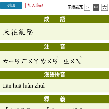
列印
加入筆記
大
字級設定
中
小
成 語
天花亂墜
注 音
ˋ
ˋ
ㄊㄧㄢ
ㄏㄨㄚ
ㄌㄨㄢ
ㄓㄨㄟ
漢語拼音
tiān huā luàn zhuì
釋 義