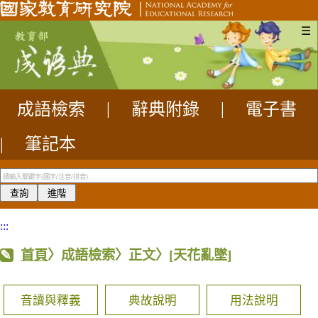
☰
成語檢索
|
辭典附錄
|
電子書
|
筆記本
:::
首頁
〉成語檢索〉正文〉
[天花亂墜]
音讀與釋義
典故說明
用法說明