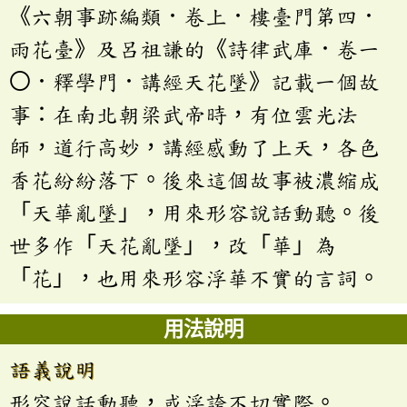
《六朝事跡編類．卷上．樓臺門第四．
雨花臺》及呂祖謙的《詩律武庫．卷一
〇．釋學門．講經天花墜》記載一個故
事：在南北朝梁武帝時，有位雲光法
師，道行高妙，講經感動了上天，各色
香花紛紛落下。後來這個故事被濃縮成
「天華亂墜」，用來形容說話動聽。後
世多作「天花亂墜」，改「華」為
「花」，也用來形容浮華不實的言詞。
用法說明
語義說明
形容說話動聽，或浮誇不切實際。