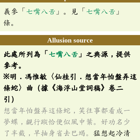
義參「
七嘴八舌
」。見「
七嘴八舌
」
條。
Allusion source
此處所列為「
七嘴八舌
」之典源，提供
參考。
※明．馮惟敏〈仙桂引．想當年怕盤弄這
條蛇〉曲（據《海浮山堂詞稿》卷二
引）
想當年怕盤弄這條蛇，笑往事都看成一
夢蝶，覷行蹤恰便似風中葉。好功名少
了半截，早抽身省去巴竭。
猛想起冷清