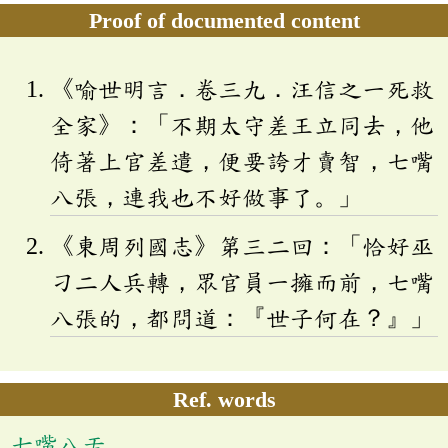
Proof of documented content
《喻世明言．卷三九．汪信之一死救
全家》：「不期太守差王立同去，他
倚著上官差遣，便要誇才賣智，七嘴
八張，連我也不好做事了。」
《東周列國志》第三二回：「恰好巫
刁二人兵轉，眾官員一擁而前，七嘴
八張的，都問道：『世子何在？』」
Ref. words
七嘴八舌