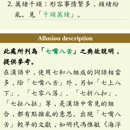
萬緒千頭：形容事情繁多，頭緒紛
亂。見「
千頭萬緒
」。
Allusion description
此處所列為「
七嘴八舌
」之典故說明，
提供參考。
在漢語中，使用七和八組成的詞語相當
多，除「七嘴八舌」外，另如「七上八
下」、「七零八落」、「七折八扣」、
「七扯八扯」等，是漢語中常見的組
合，都有點雜亂的意思。出現「七嘴八
舌」較早的文獻，如明代馮惟敏《海浮