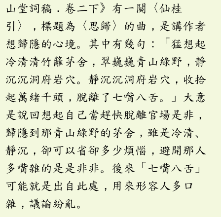
山堂詞稿．卷二下》有一闋〈仙桂
引〉，標題為〈思歸〉的曲，是講作者
想歸隱的心境。其中有幾句：「猛想起
冷清清竹籬茅舍，翠巍巍青山綠野，靜
沉沉洞府岩穴。靜沉沉洞府岩穴，收拾
起萬緒千頭，脫離了七嘴八舌。」大意
是說回想起自己當趕快脫離官場是非，
歸隱到那青山綠野的茅舍，雖是冷清、
靜沉，卻可以省卻多少煩惱，避開那人
多嘴雜的是是非非。後來「七嘴八舌」
可能就是出自此處，用來形容人多口
雜，議論紛亂。