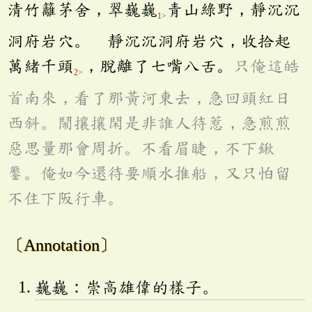
清竹籬茅舍，翠巍巍
青山綠野，靜沉沉
1>
洞府岩穴。 靜沉沉洞府岩穴，收拾起
萬緒千頭
，脫離了七嘴八舌。
只俺這皓
2>
首南來，看了那黃河東去，急回頭紅日
西斜。鬧攘攘閑是非誰人待惹，急煎煎
惡思量那會周折。不看眉睫，不下鍬
。俺如今還待要順水推船，又只怕留
不住下阪行車。
〔Annotation〕
巍巍：崇高雄偉的樣子。