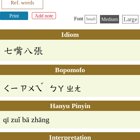
Ref. words
Print
Add note
Large
Font
Medium
Small
Idiom
七嘴八張
Bopomofo
ˇ
ㄑㄧ
ㄗㄨㄟ
ㄅㄚ
ㄓㄤ
Hanyu Pinyin
qī zuǐ bā zhāng
Interpretation