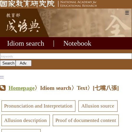
☰
Idiom search
|
Notebook
:::
Homepage
〉Idiom search〉Text〉
[七嘴八張]
Pronunciation and Interpretation
Allusion source
Allusion description
Proof of documented content