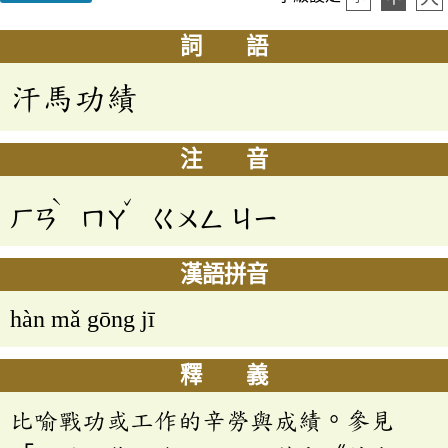
詞 語
汗馬功績
注 音
ˋ
ˇ
ㄏㄢ
ㄇㄚ
ㄍㄨㄥ
ㄐㄧ
漢語拼音
hàn mǎ gōng jī
釋 義
比喻戰功或工作的辛勞與成績。參見