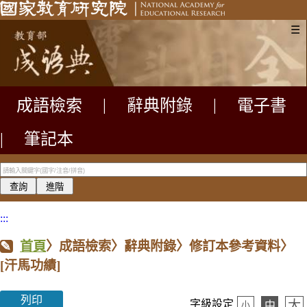
☰
成語檢索
|
辭典附錄
|
電子書
|
筆記本
:::
首頁
〉成語檢索〉辭典附錄〉修訂本參考資料〉
[汗馬功績]
列印
大
字級設定
中
小