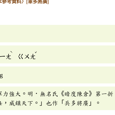
本參考資料〉
[軍多將廣]
ˋ
ˇ
ㄧㄤ
ㄍㄨㄤ
ng
軍力強大。明．無名氏《暗度陳倉》第一折
壯，威鎮天下。」也作「兵多將廣」。