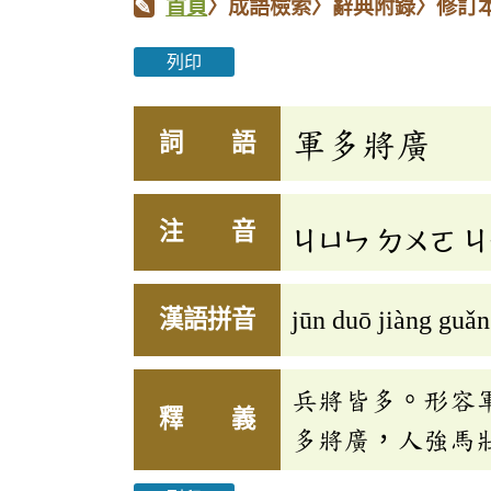
首頁
〉成語檢索〉辭典附錄〉修訂
列印
軍多將廣
詞 語
注 音
ㄐㄩㄣ
ㄉㄨㄛ
ㄐ
漢語拼音
jūn duō jiàng guǎ
兵將皆多。形容
釋 義
多將廣，人強馬