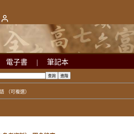
版
電子書
|
筆記本
語
（可複選）