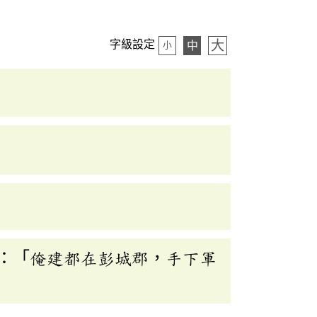
大
字級設定
中
小
：「俺建都在彭城郡，手下軍