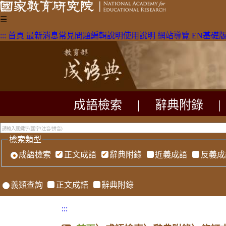
☰
:::
首頁
最新消息
常見問題
編輯說明
使用說明
網站導覽
EN
基礎
成語檢索
|
辭典附錄
|
檢索類型
成語檢索
正文成語
辭典附錄
近義成語
反義成
義類查詢
正文成語
辭典附錄
:::