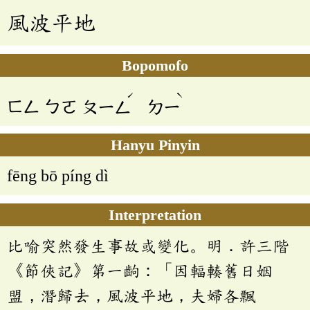
風波平地
Bopomofo
ˊ
ˋ
ㄈㄥ
ㄅㄛ
ㄆㄧㄥ
ㄉㄧ
Hanyu Pinyin
fēng bō píng dì
Interpretation
比喻突然發生事故或變化。明．許三階
《節俠記》第一齣：「因輻輳舊日姻
盟，潛歸去，風波平地，夫婦各飄