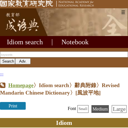
☰
Idiom search
|
Notebook
:::
Homepage
〉Idiom search〉辭典附錄〉Revised
Mandarin Chinese Dictionary〉
[風波平地]
Print
Large
Font
Medium
Small
Idiom