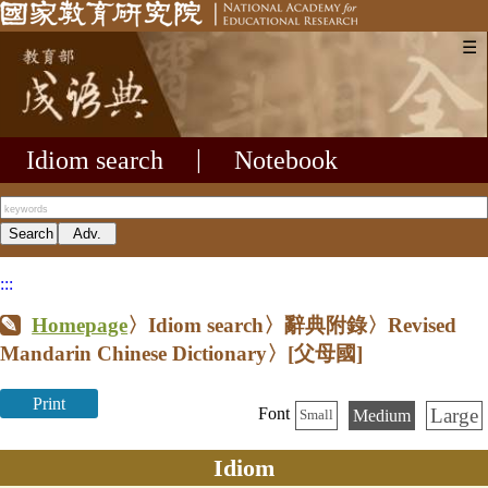
☰
Idiom search
|
Notebook
:::
Homepage
〉Idiom search〉辭典附錄〉Revised
Mandarin Chinese Dictionary〉
[父母國]
Print
Large
Font
Medium
Small
Idiom