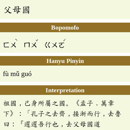
父母國
Bopomofo
ˋ
ˇ
ˊ
ㄈㄨ
ㄇㄨ
ㄍㄨㄛ
Hanyu Pinyin
fù mǔ guó
Interpretation
祖國，己身所屬之國。《孟子．萬章
下》：「孔子之去齊，接淅而行，去魯
曰：『遲遲吾行也，去父母國道