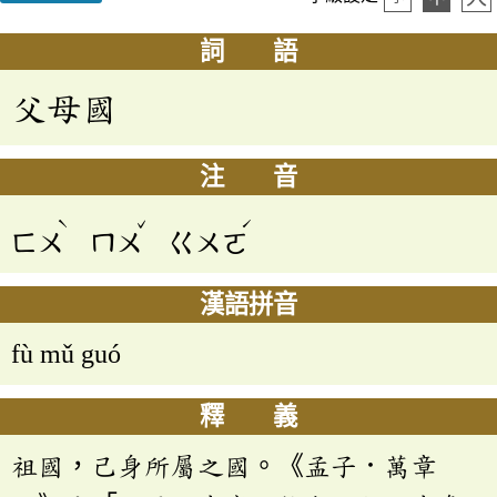
詞 語
父母國
注 音
ˋ
ˇ
ˊ
ㄈㄨ
ㄇㄨ
ㄍㄨㄛ
漢語拼音
fù mǔ guó
釋 義
祖國，己身所屬之國。《孟子．萬章