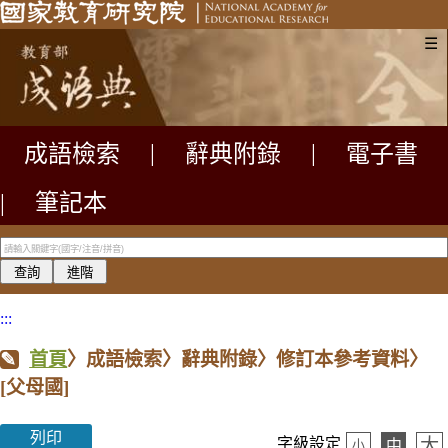
☰
成語檢索
|
辭典附錄
|
電子書
|
筆記本
:::
首頁
〉成語檢索〉辭典附錄〉修訂本參考資料〉
[父母國]
列印
大
字級設定
中
小