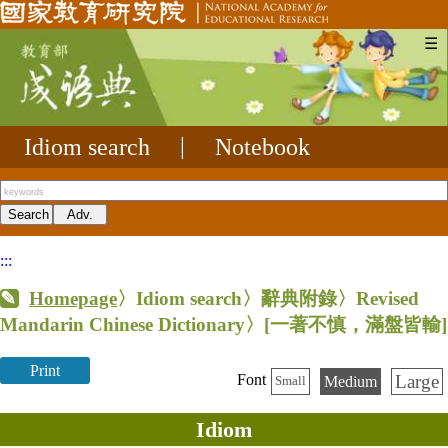
☰
Idiom search
|
Notebook
:::
Homepage
〉Idiom search〉辭典附錄〉Revised
Mandarin Chinese Dictionary〉
[一著不慎，滿盤皆輸]
Print
Large
Font
Medium
Small
Idiom