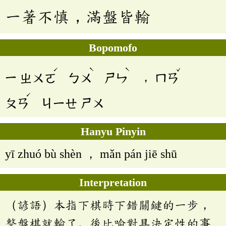
一著不慎，滿盤皆輸
Bopomofo
ˊ
ˋ
ˋ
ˇ
ㄧ
ㄓㄨㄛ
ㄅㄨ
ㄕㄣ
，
ㄇㄢ
ˊ
ㄆㄢ
ㄐㄧㄝ
ㄕㄨ
Hanyu Pinyin
yī zhuó bù shèn ， mǎn pán jiē shū
Interpretation
（諺語）本指下棋時下錯關鍵的一步，
整盤棋就輸了。後比喻對具決定性的事