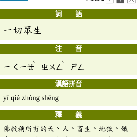
詞 語
一切眾生
注 音
ˋ
ˋ
ㄧ
ㄑㄧㄝ
ㄓㄨㄥ
ㄕㄥ
漢語拼音
yī qiè zhòng shēng
釋 義
佛教稱所有的天、人、畜生、地獄、餓