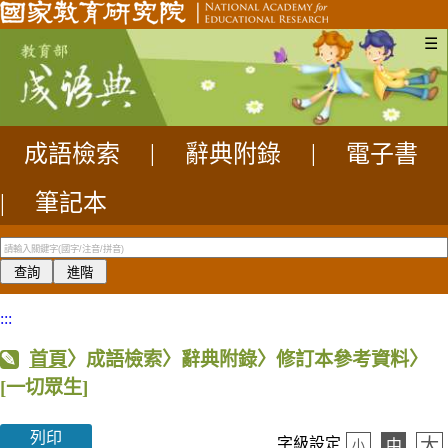
☰
成語檢索
|
辭典附錄
|
電子書
|
筆記本
:::
首頁
〉成語檢索〉辭典附錄〉修訂本參考資料〉
[一切眾生]
列印
大
字級設定
中
小