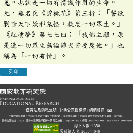
鬼。也就是一切有情識作用的生命。
元．無名氏《碧桃花》第三折：「誓欲
剿除天下妖邪鬼怪，救度一切眾生。」
《紅樓夢》第七七回：「我佛立願，原
是連一切眾生無論雞犬皆要度他。」也
稱為「一切有情」。
列印
✉
:::
個資法及隱私聲明
|
辭典公眾授權網
|
網網相連
|
三峽總院區地址：237201 新北市三峽區三樹路2號、
臺北院區地址：106011 臺北市大安區和平東路一段179號、
臺中院區地址：420081 臺中市豐原區師範街67號
電話總機：(02)7740-7890、
傳真：(02)7740-7064、
TANet VoIP：9009-7890
線上人數: 1350
累積總人次: 205044646