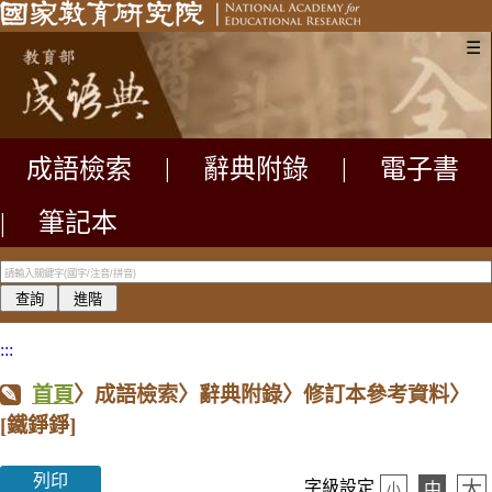
☰
成語檢索
|
辭典附錄
|
電子書
|
筆記本
:::
首頁
〉成語檢索〉辭典附錄〉修訂本參考資料〉
[鐵錚錚]
列印
大
字級設定
中
小