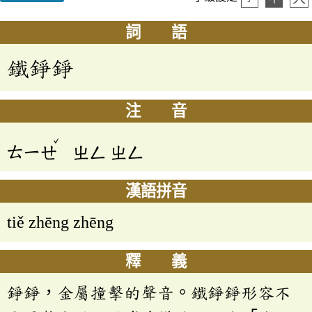
詞 語
鐵錚錚
注 音
ˇ
ㄊㄧㄝ
ㄓㄥ
ㄓㄥ
漢語拼音
tiě zhēng zhēng
釋 義
錚錚，金屬撞擊的聲音。鐵錚錚形容不