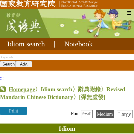
☰
Idiom search
|
Notebook
:::
Homepage
〉Idiom search〉辭典附錄〉Revised
Mandarin Chinese Dictionary〉
[彈無虛發]
Print
Large
Font
Medium
Small
Idiom