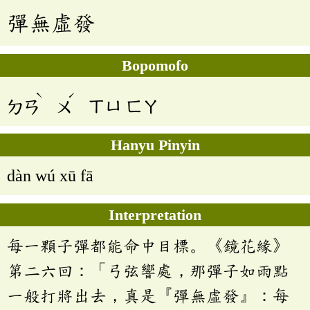
彈無虛發
Bopomofo
ˋ
ˊ
ㄉㄢ
ㄨ
ㄒㄩ
ㄈㄚ
Hanyu Pinyin
dàn wú xū fā
Interpretation
每一顆子彈都能命中目標。《鏡花緣》
第二六回：「弓弦響處，那彈子如雨點
一般打將出去，真是『彈無虛發』：每