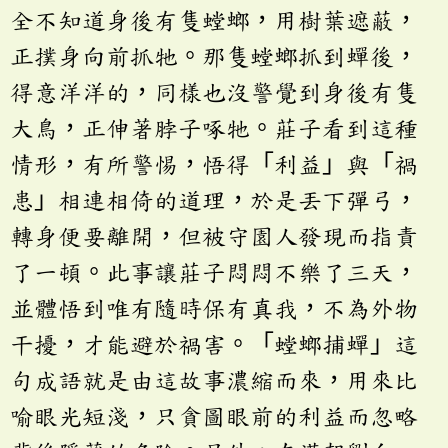
全不知道身後有隻螳螂，用樹葉遮蔽，
正撲身向前抓牠。那隻螳螂抓到蟬後，
得意洋洋的，同樣也沒警覺到身後有隻
大鳥，正伸著脖子啄牠。莊子看到這種
情形，有所警惕，悟得「利益」與「禍
患」相連相倚的道理，於是丟下彈弓，
轉身便要離開，但被守園人發現而指責
了一頓。此事讓莊子悶悶不樂了三天，
並體悟到唯有隨時保有真我，不為外物
干擾，才能避於禍害。「螳螂捕蟬」這
句成語就是由這故事濃縮而來，用來比
喻眼光短淺，只貪圖眼前的利益而忽略