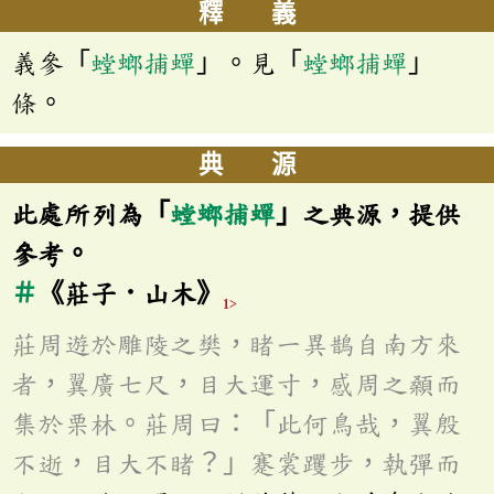
釋 義
義參「
螳螂捕蟬
」。見「
螳螂捕蟬
」
條。
典 源
此處所列為「
螳螂捕蟬
」之典源，提供
參考。
＃
《莊子．山木》
1>
莊周遊於雕陵之樊，睹一異鵲自南方來
者，翼廣七尺，目大運寸，感周之顙而
集於栗林。莊周曰：「此何鳥哉，翼殷
不逝，目大不睹？」蹇裳躩步，執彈而