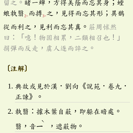
留之。
睹一蟬，方得美蔭而忘其身；螳
蜋執翳
而搏
之，見得而忘其形；異鵲
2>
3>
從而利之，見利而忘其真。
莊周怵然
曰：「噫！物固相累，二類相召也！」
捐彈而反走，虞人逐而誶之。
〔注解〕
典故或見於漢．劉向《說苑．卷九．
正諫》。
執翳：據木葉自蔽，即躲在暗處。
ˋ
翳，音
ㄧ
，遮蔽物。