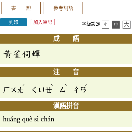
書 證
參考詞語
列印
加入筆記
大
字級設定
中
小
成 語
黃雀伺蟬
注 音
ˊ
ˋ
ˋ
ˊ
ㄏㄨㄤ
ㄑㄩㄝ
ㄙ
ㄔㄢ
漢語拼音
huáng què sì chán