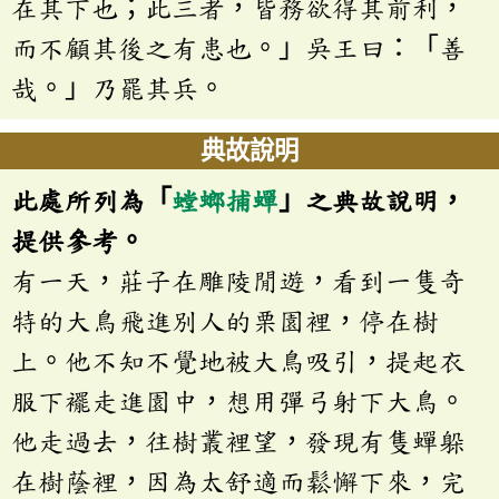
在其下也；此三者，皆務欲得其前利，
而不顧其後之有患也。」吳王曰：「善
哉。」乃罷其兵。
典故說明
此處所列為「
螳螂捕蟬
」之典故說明，
提供參考。
有一天，莊子在雕陵閒遊，看到一隻奇
特的大鳥飛進別人的栗園裡，停在樹
上。他不知不覺地被大鳥吸引，提起衣
服下襬走進園中，想用彈弓射下大鳥。
他走過去，往樹叢裡望，發現有隻蟬躲
在樹蔭裡，因為太舒適而鬆懈下來，完