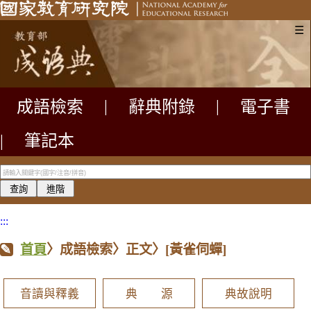
☰
成語檢索
|
辭典附錄
|
電子書
|
筆記本
:::
首頁
〉成語檢索〉正文〉
[黃雀伺蟬]
音讀與釋義
典 源
典故說明