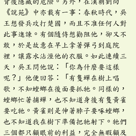
背後隱藏的危險。另外，在漢朝劉向
《說苑》中亦載有一事：春秋時代，吳
王想發兵攻打楚國，而且不准任何人對
此事進諫。有個隨侍想勸阻他，卻又不
敢，於是故意在早上拿著彈弓到庭院
裡，讓露水沾溼他的衣服。如此連續三
天，吳王問他說：「你為什麼要這樣
呢？」他便回答：「有隻蟬在樹上唱
歌，不知螳螂在後面要抓牠。同樣的，
螳螂忙著捕蟬，也不知道身後有隻黃雀
要吃牠。黃雀則是伸著脖子要啄螳螂，
也不知道我在樹下準備把牠射下。牠們
三個都只顧眼前的利益，完全無暇顧及