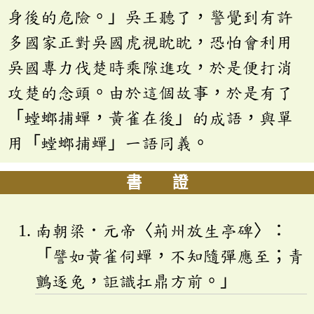
身後的危險。」吳王聽了，警覺到有許
多國家正對吳國虎視眈眈，恐怕會利用
吳國專力伐楚時乘隙進攻，於是便打消
攻楚的念頭。由於這個故事，於是有了
「螳螂捕蟬，黃雀在後」的成語，與單
用「螳螂捕蟬」一語同義。
書 證
南朝梁．元帝〈荊州放生亭碑〉：
「譬如黃雀伺蟬，不知隨彈應至；青
鸇逐兔，詎識扛鼎方前。」