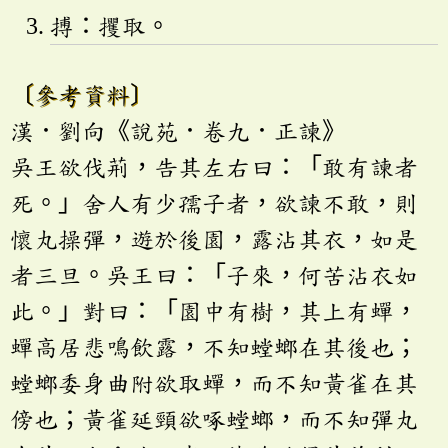
搏：攫取。
〔參考資料〕
漢．劉向《說苑．卷九．正諫》
吳王欲伐荊，告其左右曰：「敢有諫者
死。」舍人有少孺子者，欲諫不敢，則
懷丸操彈，遊於後園，露沾其衣，如是
者三旦。吳王曰：「子來，何苦沾衣如
此。」對曰：「園中有樹，其上有蟬，
蟬高居悲鳴飲露，不知螳螂在其後也；
螳螂委身曲附欲取蟬，而不知黃雀在其
傍也；黃雀延頸欲啄螳螂，而不知彈丸