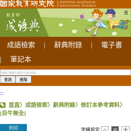
☰
成語檢索
|
辭典附錄
|
電子書
|
筆記本
:::
首頁
〉成語檢索〉辭典附錄〉修訂本參考資料〉
[目牛無全]
列印
大
字級設定
中
小