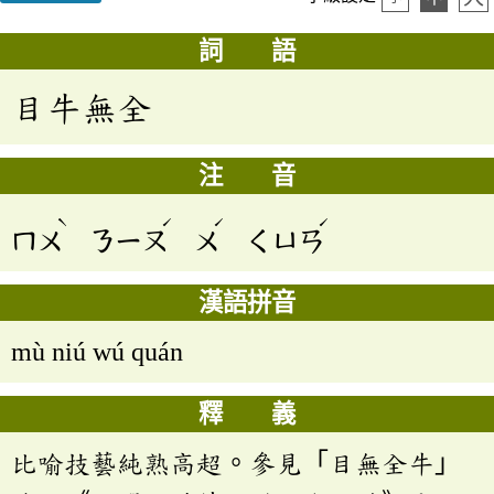
詞 語
目牛無全
注 音
ˋ
ˊ
ˊ
ˊ
ㄇㄨ
ㄋㄧㄡ
ㄨ
ㄑㄩㄢ
漢語拼音
mù niú wú quán
釋 義
比喻技藝純熟高超。參見「目無全牛」