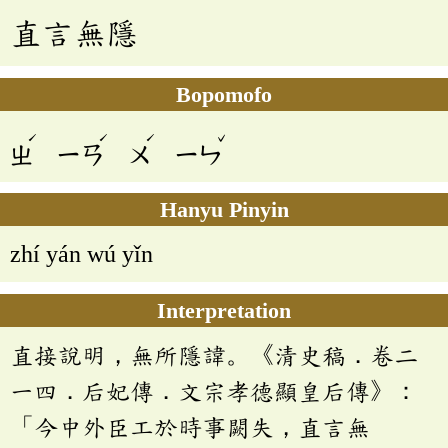
直言無隱
Bopomofo
ˊ
ˊ
ˊ
ˇ
ㄓ
ㄧㄢ
ㄨ
ㄧㄣ
Hanyu Pinyin
zhí yán wú yǐn
Interpretation
直接說明，無所隱諱。《清史稿．卷二
一四．后妃傳．文宗孝德顯皇后傳》：
「今中外臣工於時事闕失，直言無