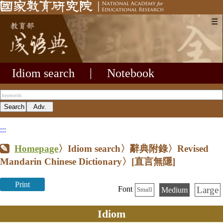
☰
Idiom search
|
Notebook
:::
Homepage
〉Idiom search〉辭典附錄〉Revised
Mandarin Chinese Dictionary〉
[直言無隱]
Print
Large
Font
Medium
Small
Idiom