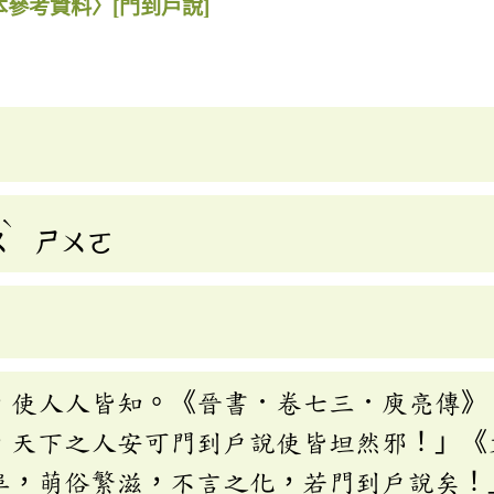
本參考資料〉
[門到戶說]
ˋ
ㄨ
ㄕㄨㄛ
，使人人皆知。《晉書．卷七三．庾亮傳》
，天下之人安可門到戶說使皆坦然邪！」《
阜，萌俗繁滋，不言之化，若門到戶說矣！