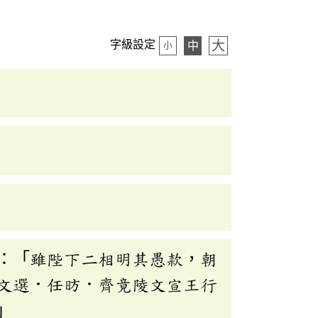
大
字級設定
中
小
：「雖陛下二相明其愚款，朝
文選．任昉．齊竟陵文宣王行
」