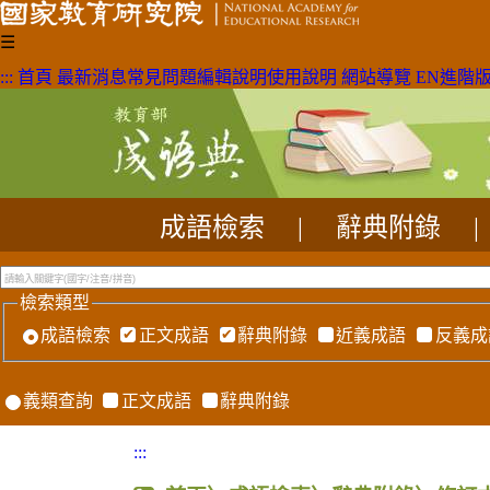
☰
:::
首頁
最新消息
常見問題
編輯說明
使用說明
網站導覽
EN
進階
成語檢索
|
辭典附錄
|
檢索類型
成語檢索
正文成語
辭典附錄
近義成語
反義成
義類查詢
正文成語
辭典附錄
:::