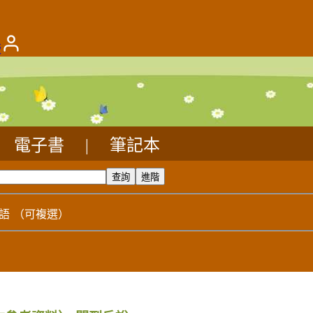
版
電子書
|
筆記本
語
（可複選）