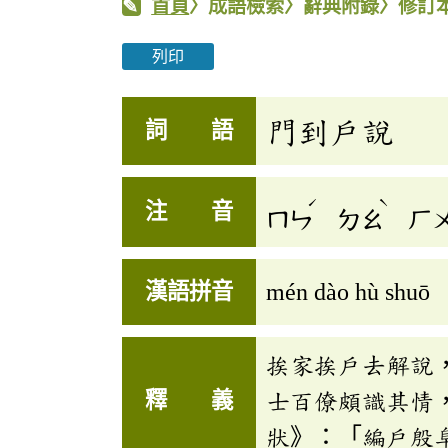
首頁
〉成語檢索〉辭典附錄〉修訂
列印
門到戶說
詞 語
ˊ
ˋ
注 音
ㄇㄣ
ㄉㄠ
ㄏ
漢語拼音
mén dào hù shuō
挨家挨戶去解說
釋 義
士百僚頗識其情
狀》：「編戶殷