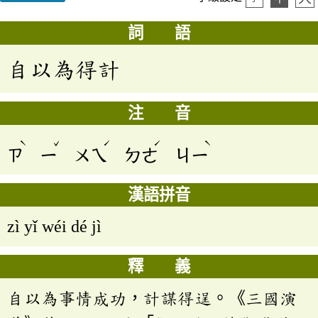
詞 語
自以為得計
注 音
ˋ
ˇ
ˊ
ˊ
ˋ
ㄗ
ㄧ
ㄨㄟ
ㄉㄜ
ㄐㄧ
漢語拼音
zì yǐ wéi dé jì
釋 義
自以為事情成功，計謀得逞。《三國演