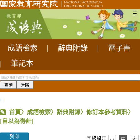
☰
成語檢索
|
辭典附錄
|
電子書
|
筆記本
:::
首頁
〉成語檢索〉辭典附錄〉修訂本參考資料〉
[自以為得計]
列印
大
字級設定
中
小