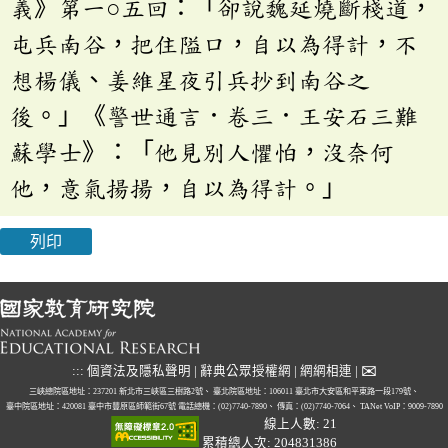
義》第一○五回：「卻說魏延燒斷棧道，
屯兵南谷，把住隘口，自以為得計，不
想楊儀、姜維星夜引兵抄到南谷之
後。」《警世通言．卷三．王安石三難
蘇學士》：「他見別人懼怕，沒奈何
他，意氣揚揚，自以為得計。」
列印
✉
:::
個資法及隱私聲明
|
辭典公眾授權網
|
網網相連
|
三峽總院區地址：237201 新北市三峽區三樹路2號、
臺北院區地址：106011 臺北市大安區和平東路一段179號、
臺中院區地址：420081 臺中市豐原區師範街67號
電話總機：(02)7740-7890、
傳真：(02)7740-7064、
TANet VoIP：9009-7890
線上人數: 21
累積總人次: 204831386