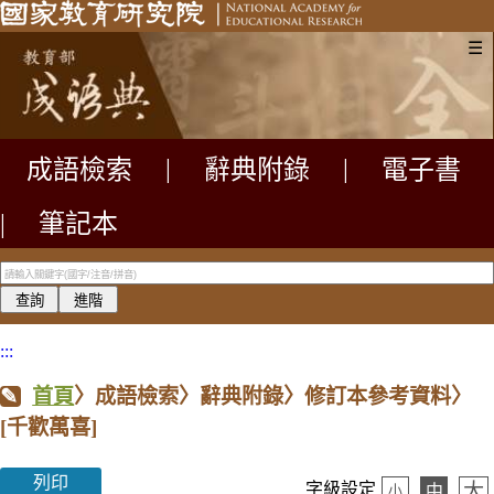
☰
成語檢索
|
辭典附錄
|
電子書
|
筆記本
:::
首頁
〉成語檢索〉辭典附錄〉修訂本參考資料〉
[千歡萬喜]
列印
大
字級設定
中
小