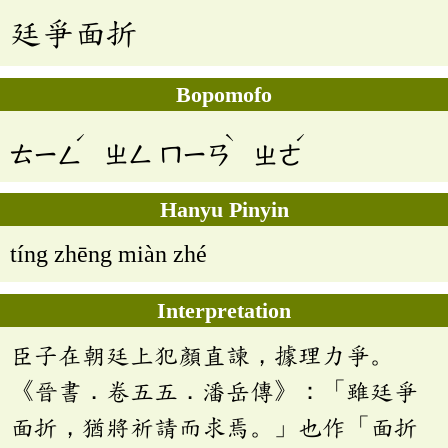
廷爭面折
Bopomofo
ˊ
ˋ
ˊ
ㄊㄧㄥ
ㄓㄥ
ㄇㄧㄢ
ㄓㄜ
Hanyu Pinyin
tíng zhēng miàn zhé
Interpretation
臣子在朝廷上犯顏直諫，據理力爭。
《晉書．卷五五．潘岳傳》：「雖廷爭
面折，猶將祈請而求焉。」也作「面折