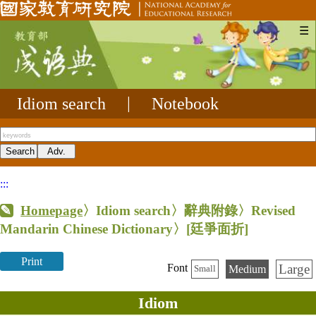
☰
Idiom search
|
Notebook
:::
Homepage
〉Idiom search〉辭典附錄〉Revised
Mandarin Chinese Dictionary〉
[廷爭面折]
Print
Large
Font
Medium
Small
Idiom