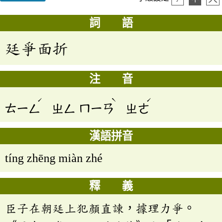
詞 語
廷爭面折
注 音
ˊ
ˋ
ˊ
ㄊㄧㄥ
ㄓㄥ
ㄇㄧㄢ
ㄓㄜ
漢語拼音
tíng zhēng miàn zhé
釋 義
臣子在朝廷上犯顏直諫，據理力爭。