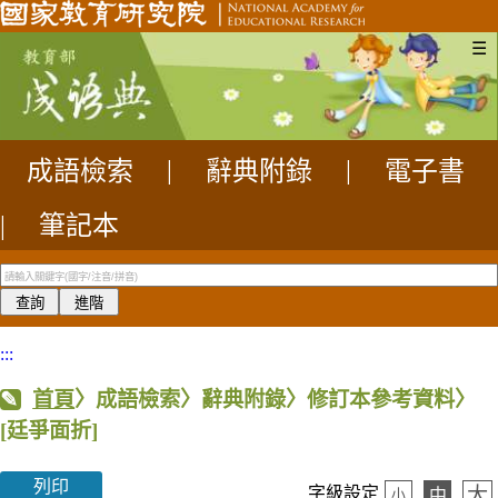
☰
成語檢索
|
辭典附錄
|
電子書
|
筆記本
:::
首頁
〉成語檢索〉辭典附錄〉修訂本參考資料〉
[廷爭面折]
列印
大
字級設定
中
小