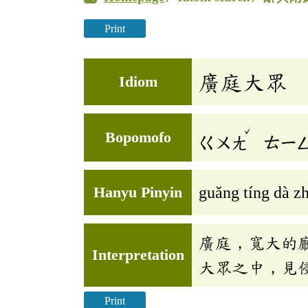
Print
廣庭大眾
Idiom
ˇ
Bopomofo
ㄍㄨㄤ
ㄊㄧ
Hanyu Pinyin
guǎng tíng dà z
廣庭，寬大的
Interpretation
大眾之中，見
Print