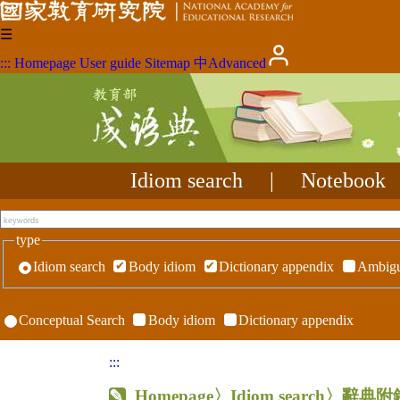
☰
:::
Homepage
User guide
Sitemap
中
Advanced
Idiom search
|
Notebook
type
Idiom search
Body idiom
Dictionary appendix
Ambigu
Conceptual Search
Body idiom
Dictionary appendix
:::
Homepage
〉Idiom search〉辭典附錄〉R