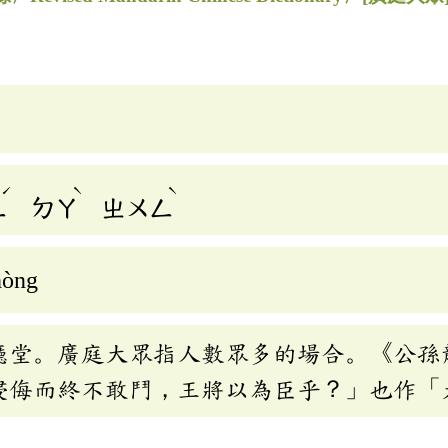
ˊ
ˋ
ˋ
ㄥ
ㄉㄚ
ㄓㄨㄥ
hòng
廳堂。廣庭大眾指人數眾多的場合。《公孫
侵侮而終不敢鬥，王將以為臣乎？」也作「