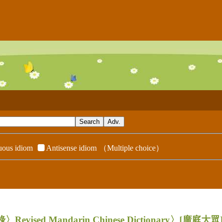
ous idiom
Antisense idiom
（Multiple choice）
evised Mandarin Chinese Dictionary〉
[廣庭大眾