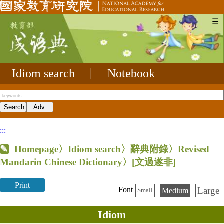
☰
Idiom search
|
Notebook
:::
Homepage
〉Idiom search〉辭典附錄〉Revised
Mandarin Chinese Dictionary〉
[文過遂非]
Print
Large
Font
Medium
Small
Idiom