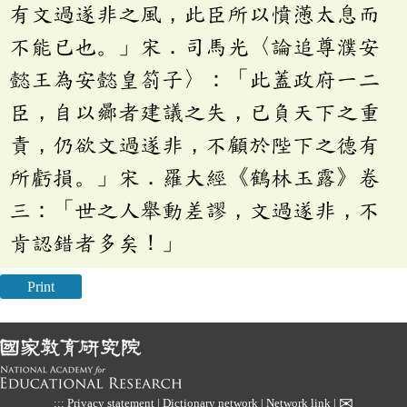
有文過遂非之風，此臣所以憤懣太息而
不能已也。」宋．司馬光〈論追尊濮安
懿王為安懿皇劄子〉：「此蓋政府一二
臣，自以曏者建議之失，已負天下之重
責，仍欲文過遂非，不顧於陛下之德有
所虧損。」宋．羅大經《鶴林玉露》卷
三：「世之人舉動差謬，文過遂非，不
肯認錯者多矣！」
Print
✉
:::
Privacy statement
|
Dictionary network
|
Network link
|