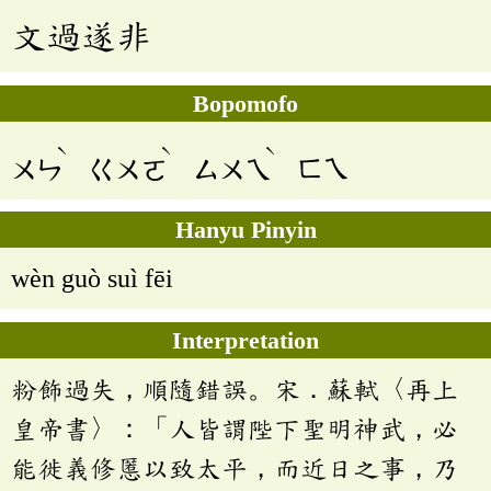
文過遂非
Bopomofo
ˋ
ˋ
ˋ
ㄨㄣ
ㄍㄨㄛ
ㄙㄨㄟ
ㄈㄟ
Hanyu Pinyin
wèn guò suì fēi
Interpretation
粉飾過失，順隨錯誤。宋．蘇軾〈再上
皇帝書〉：「人皆謂陛下聖明神武，必
能徙義修慝以致太平，而近日之事，乃