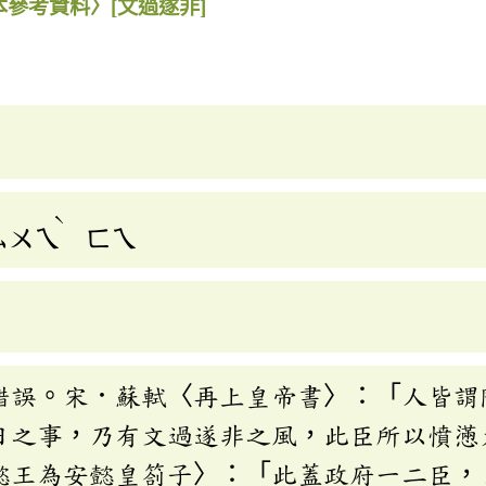
本參考資料〉
[文過遂非]
ˋ
ㄙㄨㄟ
ㄈㄟ
錯誤。宋．蘇軾〈再上皇帝書〉：「人皆謂
日之事，乃有文過遂非之風，此臣所以憤懣
懿王為安懿皇劄子〉：「此蓋政府一二臣，