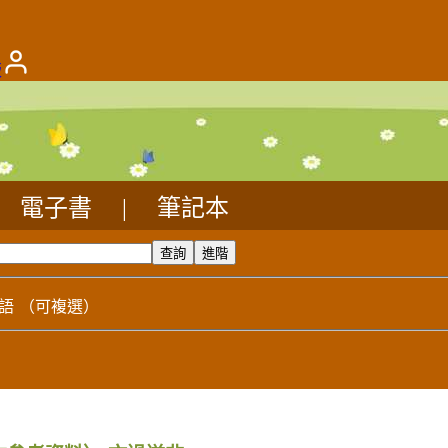
版
電子書
|
筆記本
語
（可複選）