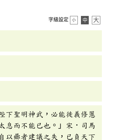
大
字級設定
中
小
陛下聖明神武，必能徙義修慝
太息而不能已也。」宋．司馬
自以曏者建議之失，已負天下