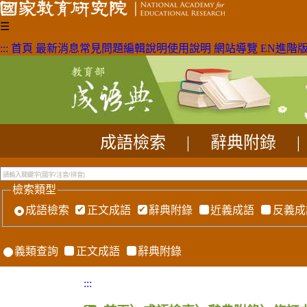
☰
:::
首頁
最新消息
常見問題
編輯說明
使用說明
網站導覽
EN
進階
成語檢索
|
辭典附錄
|
檢索類型
成語檢索
正文成語
辭典附錄
近義成語
反義成
義類查詢
正文成語
辭典附錄
:::