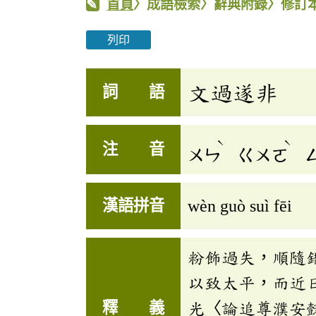
首頁
〉成語檢索〉辭典附錄〉修訂
列印
文過遂非
詞 語
ˋ
ˋ
注 音
ㄨㄣ
ㄍㄨㄛ
漢語拼音
wèn guò suì fēi
粉飾過失，順隨
以致太平，而近
釋 義
光〈論追尊濮安