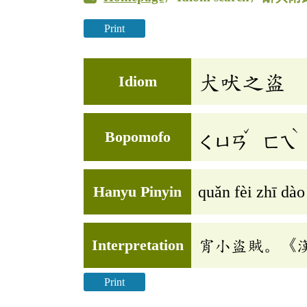
Print
犬吠之盜
Idiom
ˇ
ˋ
Bopomofo
ㄑㄩㄢ
ㄈㄟ
Hanyu Pinyin
quǎn fèi zhī dào
Interpretation
宵小盜賊。《
Print