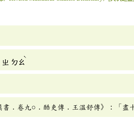
ˋ
ㄓ
ㄉㄠ
漢書．卷九○．酷吏傳．王溫舒傳》：「盡