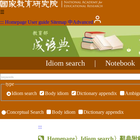
☰
:::
Homepage
User guide
Sitemap
中
Advanced
Idiom search
|
Notebook
type
Idiom search
Body idiom
Dictionary appendix
Ambigu
Conceptual Search
Body idiom
Dictionary appendix
:::
Homepage
〉Idiom search〉辭典附錄〉R