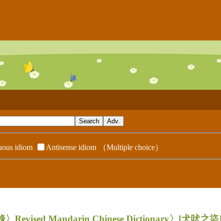
ous idiom
Antisense idiom
（Multiple choice）
evised Mandarin Chinese Dictionary〉
[犬吠之盜