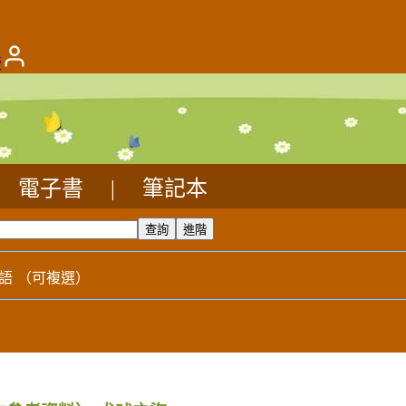
版
電子書
|
筆記本
語
（可複選）