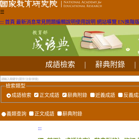
☰
:::
首頁
最新消息
常見問題
編輯說明
使用說明
網站導覽
EN
進階
成語檢索
|
辭典附錄
|
檢索類型
成語檢索
正文成語
辭典附錄
近義成語
反義成
義類查詢
正文成語
辭典附錄
:::