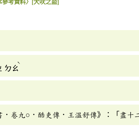
本參考資料〉
[犬吠之盜]
ˋ
ㄓ
ㄉㄠ
書．卷九○．酷吏傳．王溫舒傳》：「盡十