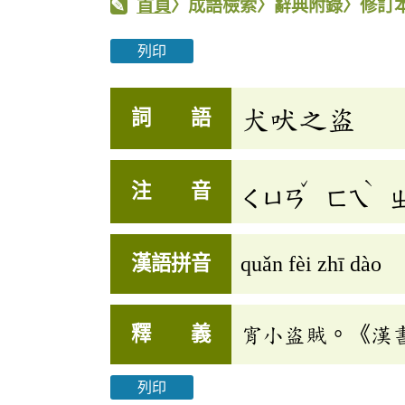
首頁
〉成語檢索〉辭典附錄〉修訂
列印
犬吠之盜
詞 語
ˇ
ˋ
注 音
ㄑㄩㄢ
ㄈㄟ
漢語拼音
quǎn fèi zhī dào
釋 義
宵小盜賊。《漢
列印