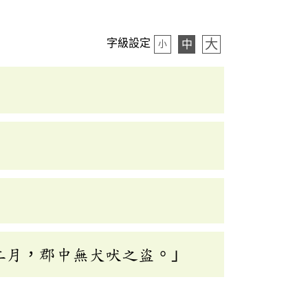
大
字級設定
中
小
二月，郡中無犬吠之盜。」