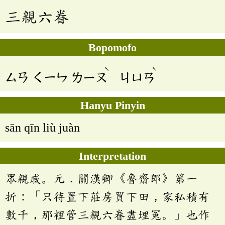
三親六眷
Bopomofo
ˋ
ˋ
ㄙㄢ
ㄑㄧㄣ
ㄌㄧㄡ
ㄐㄩㄢ
Hanyu Pinyin
sān qīn liù juàn
Interpretation
眾親戚。元．關漢卿《魯齋郎》第一
折：「只待置下莊房買下田，家私積有
數千，那裡管三親六眷盡埋冤。」也作