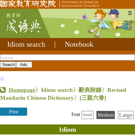
☰
Idiom search
|
Notebook
:::
Homepage
〉Idiom search〉辭典附錄〉Revised
Mandarin Chinese Dictionary〉
[三親六眷]
Print
Large
Font
Medium
Small
Idiom