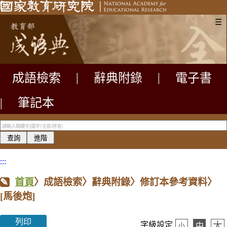
☰
成語檢索
|
辭典附錄
|
電子書
|
筆記本
:::
首頁
〉成語檢索〉辭典附錄〉修訂本參考資料〉
[馬後炮]
列印
大
字級設定
中
小