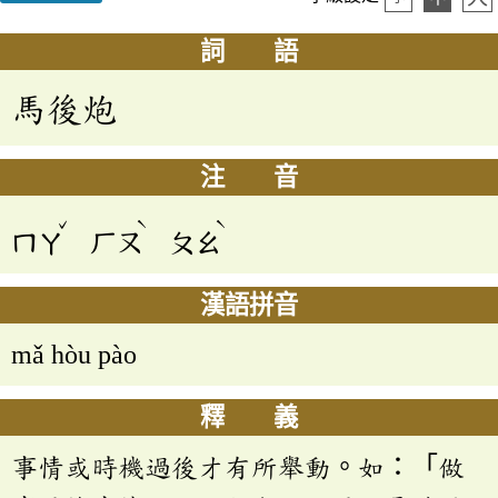
詞 語
馬後炮
注 音
ˇ
ˋ
ˋ
ㄇㄚ
ㄏㄡ
ㄆㄠ
漢語拼音
mǎ hòu pào
釋 義
事情或時機過後才有所舉動。如：「做