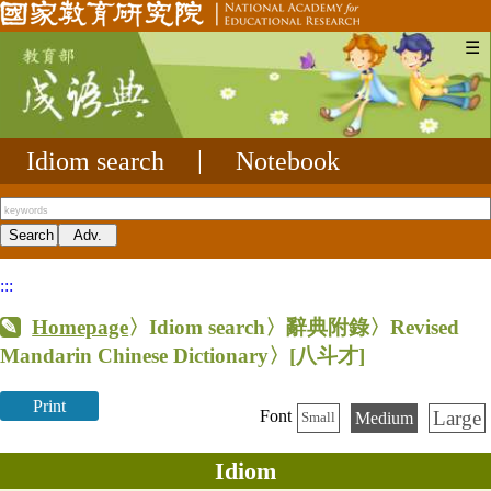
☰
Idiom search
|
Notebook
:::
Homepage
〉Idiom search〉辭典附錄〉Revised
Mandarin Chinese Dictionary〉
[八斗才]
Print
Large
Font
Medium
Small
Idiom