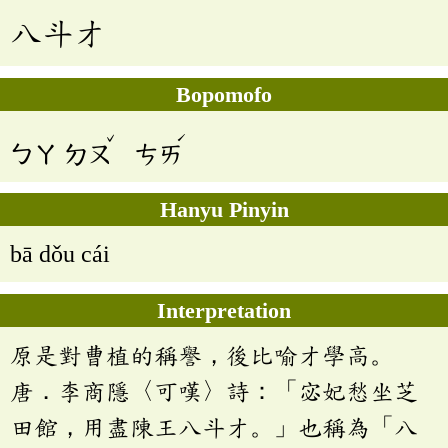
八斗才
Bopomofo
ˇ
ˊ
ㄅㄚ
ㄉㄡ
ㄘㄞ
Hanyu Pinyin
bā dǒu cái
Interpretation
原是對曹植的稱譽，後比喻才學高。
唐．李商隱〈可嘆〉詩：「宓妃愁坐芝
田館，用盡陳王八斗才。」也稱為「八