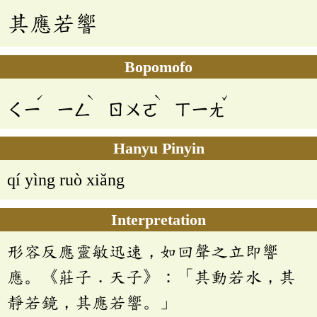
其應若響
Bopomofo
ˊ
ˋ
ˋ
ˇ
ㄑㄧ
ㄧㄥ
ㄖㄨㄛ
ㄒㄧㄤ
Hanyu Pinyin
qí yìng ruò xiǎng
Interpretation
形容反應靈敏迅速，如回聲之立即響
應。《莊子．天子》：「其動若水，其
靜若鏡，其應若響。」