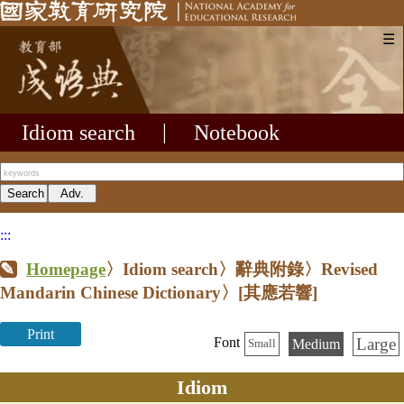
☰
Idiom search
|
Notebook
:::
Homepage
〉Idiom search〉辭典附錄〉Revised
Mandarin Chinese Dictionary〉
[其應若響]
Print
Large
Font
Medium
Small
Idiom