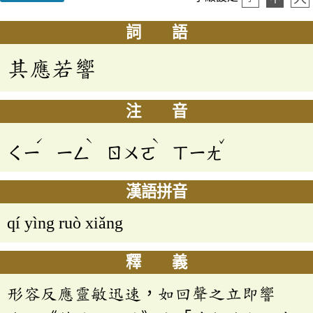
詞 語
其應若響
注 音
ˊ
ˋ
ˋ
ˇ
ㄑㄧ
ㄧㄥ
ㄖㄨㄛ
ㄒㄧㄤ
漢語拼音
qí yìng ruò xiǎng
釋 義
形容反應靈敏迅速，如回聲之立即響