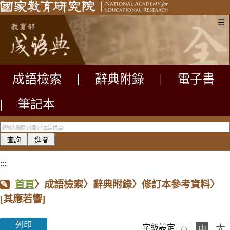
☰
成語檢索
|
辭典附錄
|
電子書
|
筆記本
:::
首頁
〉成語檢索〉辭典附錄〉修訂本參考資料〉
[其應若響]
列印
大
字級設定
中
小