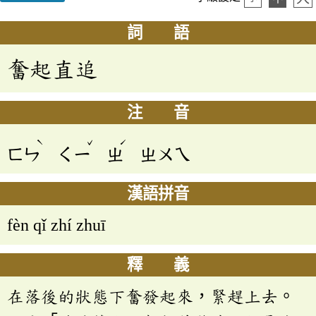
詞 語
奮起直追
注 音
ˋ
ˇ
ˊ
ㄈㄣ
ㄑㄧ
ㄓ
ㄓㄨㄟ
漢語拼音
fèn qǐ zhí zhuī
釋 義
在落後的狀態下奮發起來，緊趕上去。