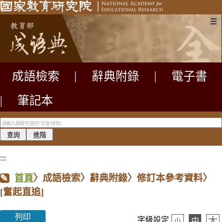
☰
成語檢索
|
辭典附錄
|
電子書
|
筆記本
:::
首頁
〉成語檢索〉辭典附錄〉修訂本參考資料〉
[奮起直追]
列印
大
字級設定
中
小