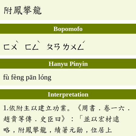
附鳳攀龍
Bopomofo
ˋ
ˋ
ˊ
ㄈㄨ
ㄈㄥ
ㄆㄢ
ㄌㄨㄥ
Hanyu Pinyin
fù fèng pān lóng
Interpretation
1.依附主以建立功業。《周書．卷一六．
趙貴等傳．史臣曰》：「並以宏材遠
略，附鳳攀龍，績著元勛，位居上