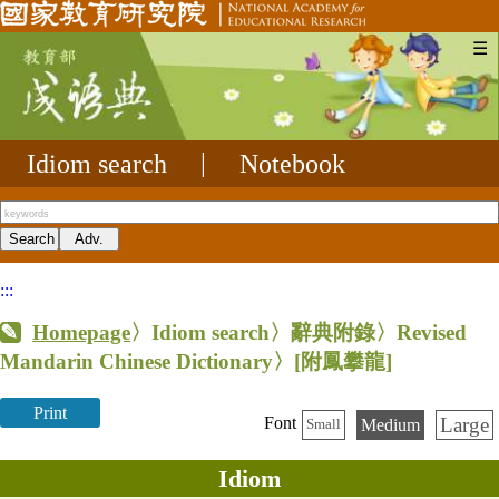
☰
Idiom search
|
Notebook
:::
Homepage
〉Idiom search〉辭典附錄〉Revised
Mandarin Chinese Dictionary〉
[附鳳攀龍]
Print
Large
Font
Medium
Small
Idiom