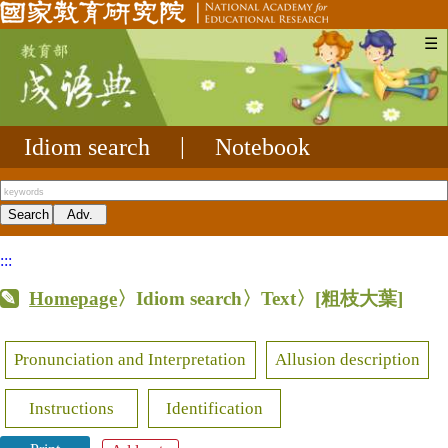
☰
Idiom search
|
Notebook
:::
Homepage
〉Idiom search〉Text〉
[粗枝大葉]
Pronunciation and Interpretation
Allusion description
Instructions
Identification