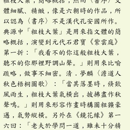
粗枝大葉，簡略概括，然而〈書序〉文
體細膩、精緻，像是六朝時的作品，所
以認為〈書序〉不是漢代孔安國所作。
典源中「粗枝大葉」是用來指文體的簡
略概括，演變到元代石君寶《紫雲庭》
第一折：「我看不的你這般粗枝大葉，
聽不的你那裡野調山聲。」則用來比喻
疏略，做事不細密。清．夢麟〈澹道人
秋色梧桐圖歌〉：「當其落墨時，倏欻
風雨生，粗枝大葉氣橫出，披拂盡作秋
聲鳴。」則用來形容作畫時構圖粗獷豪
邁，氣勢縱橫。另外在《鏡花緣》第一
六回：「老夫於學問一道，雖未十分精