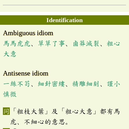
Identification
Ambiguous idiom
馬馬虎虎
、
草草了事
、
鹵莽滅裂
、
粗心
大意
Antisense idiom
一絲不苟
、
細針密縷
、
精雕細刻
、
謹小
慎微
「粗枝大葉」及「粗心大意」都有馬
虎、不細心的意思。