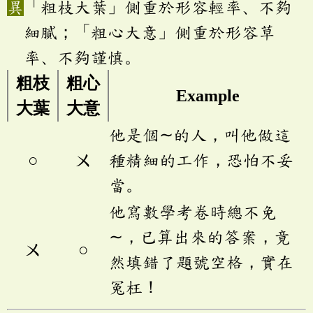
「粗枝大葉」側重於形容輕率、不夠
細膩；「粗心大意」側重於形容草
率、不夠謹慎。
粗枝
粗心
Example
大葉
大意
他是個∼的人，叫他做這
○
ㄨ
種精細的工作，恐怕不妥
當。
他寫數學考卷時總不免
∼，已算出來的答案，竟
ㄨ
○
然填錯了題號空格，實在
冤枉！