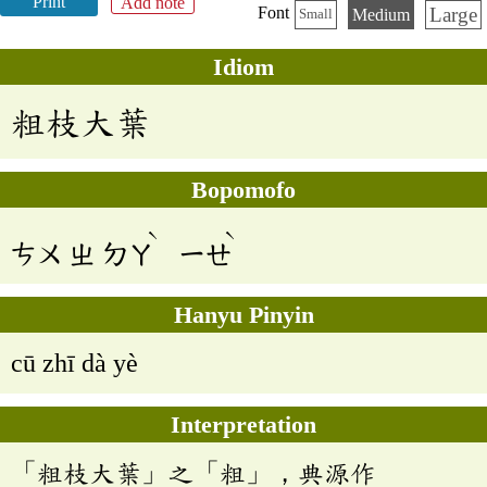
Print
Add note
Large
Font
Medium
Small
Idiom
粗枝大葉
Bopomofo
ˋ
ˋ
ㄘㄨ
ㄓ
ㄉㄚ
ㄧㄝ
Hanyu Pinyin
cū zhī dà yè
Interpretation
「粗枝大葉」之「粗」，典源作