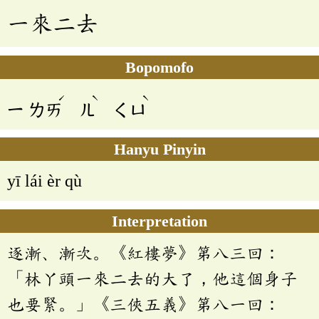
一來二去
Bopomofo
ˊ
ˋ
ˋ
ㄧ
ㄌㄞ
ㄦ
ㄑㄩ
Hanyu Pinyin
yī lái èr qù
Interpretation
逐漸、漸次。《紅樓夢》第八三回：
「林丫頭一來二去的大了，他這個身子
也要緊。」《三俠五義》第八一回：