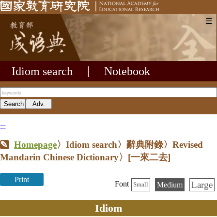
☰
Idiom search
|
Notebook
:::
Homepage
〉Idiom search〉辭典附錄〉Revised
Mandarin Chinese Dictionary〉
[一來二去]
Print
Large
Font
Medium
Small
Idiom