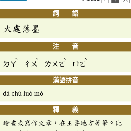
詞 語
大處落墨
注 音
ˋ
ˋ
ˋ
ˋ
ㄉㄚ
ㄔㄨ
ㄌㄨㄛ
ㄇㄛ
漢語拼音
dà chù luò mò
釋 義
繪畫或寫作文章，在主要地方著筆。比