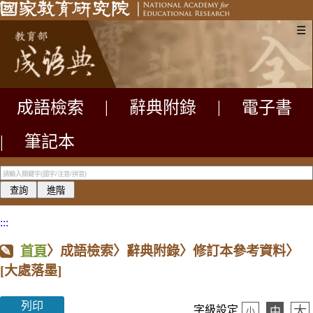
☰
成語檢索
|
辭典附錄
|
電子書
|
筆記本
:::
首頁
〉成語檢索〉辭典附錄〉修訂本參考資料〉
[大處落墨]
列印
大
字級設定
中
小