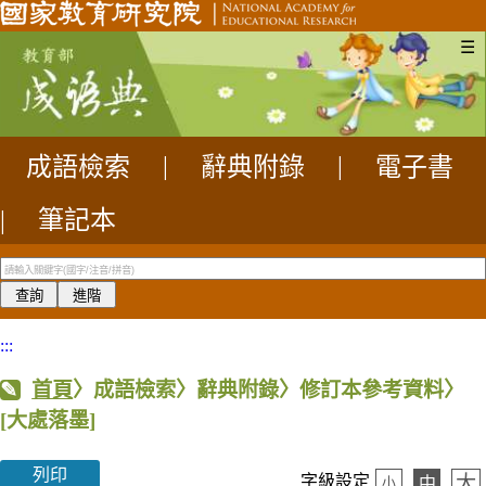
☰
成語檢索
|
辭典附錄
|
電子書
|
筆記本
:::
首頁
〉成語檢索〉辭典附錄〉修訂本參考資料〉
[大處落墨]
列印
大
字級設定
中
小