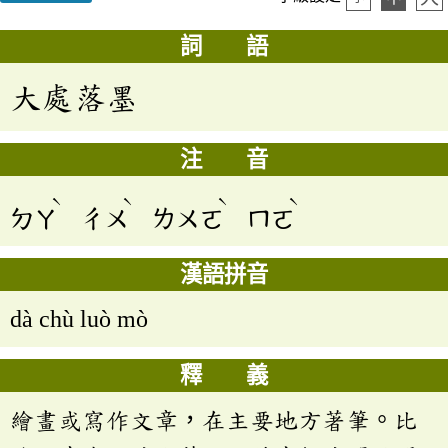
詞 語
大處落墨
注 音
ˋ
ˋ
ˋ
ˋ
ㄉㄚ
ㄔㄨ
ㄌㄨㄛ
ㄇㄛ
漢語拼音
dà chù luò mò
釋 義
繪畫或寫作文章，在主要地方著筆。比