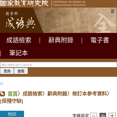
☰
成語檢索
|
辭典附錄
|
電子書
|
筆記本
:::
首頁
〉成語檢索〉辭典附錄〉修訂本參考資料〉
[保殘守缺]
列印
大
字級設定
中
小