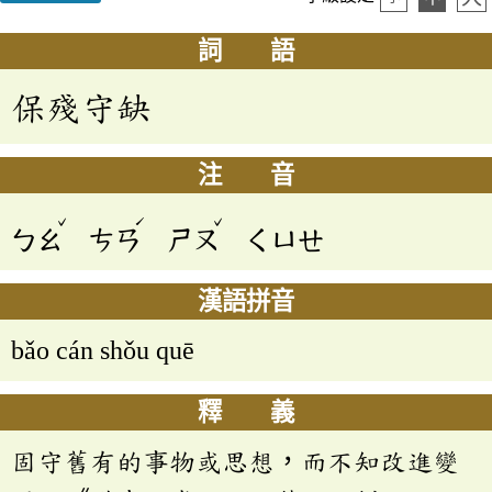
詞 語
保殘守缺
注 音
ˇ
ˊ
ˇ
ㄅㄠ
ㄘㄢ
ㄕㄡ
ㄑㄩㄝ
漢語拼音
bǎo cán shǒu quē
釋 義
固守舊有的事物或思想，而不知改進變