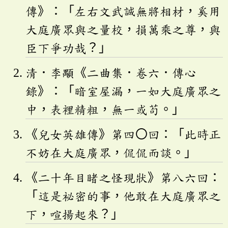
傳》：「左右文武誠無將相材，奚用
大庭廣眾與之量校，損萬乘之尊，與
臣下爭功哉？」
清．李顒《二曲集．卷六．傳心
錄》：「暗室屋漏，一如大庭廣眾之
中，表裡精粗，無一或苟。」
《兒女英雄傳》第四〇回：「此時正
不妨在大庭廣眾，侃侃而談。」
《二十年目睹之怪現狀》第八六回：
「這是祕密的事，他敢在大庭廣眾之
下，喧揚起來？」