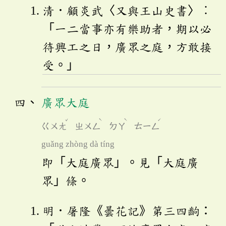
清．顧炎武〈又與王山史書〉︰
「一二當事亦有樂助者，期以必
待興工之日，廣眾之庭，方敢接
受。」
廣眾大庭
ˇ
ˋ
ˋ
ˊ
ㄍㄨㄤ
ㄓㄨㄥ
ㄉㄚ
ㄊㄧㄥ
guǎng zhòng dà tíng
即「大庭廣眾」。見「大庭廣
眾」條。
明．屠隆《曇花記》第三四齣：