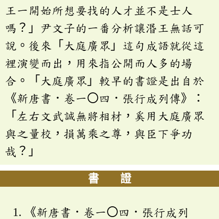
王一開始所想要找的人才並不是士人
嗎？」尹文子的一番分析讓湣王無話可
說。後來「大庭廣眾」這句成語就從這
裡演變而出，用來指公開而人多的場
合。「大庭廣眾」較早的書證是出自於
《新唐書．卷一〇四．張行成列傳》：
「左右文武誠無將相材，奚用大庭廣眾
與之量校，損萬乘之尊，與臣下爭功
哉？」
書 證
《新唐書．卷一〇四．張行成列