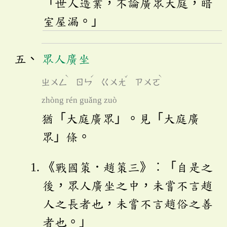
「世人造業，不論廣眾大庭，暗
室屋漏。」
眾人廣坐
ˋ
ˊ
ˇ
ˋ
ㄓㄨㄥ
ㄖㄣ
ㄍㄨㄤ
ㄗㄨㄛ
zhòng rén guǎng zuò
猶「大庭廣眾」。見「大庭廣
眾」條。
《戰國策．趙策三》︰「自是之
後，眾人廣坐之中，未嘗不言趙
人之長者也，未嘗不言趙俗之善
者也。」