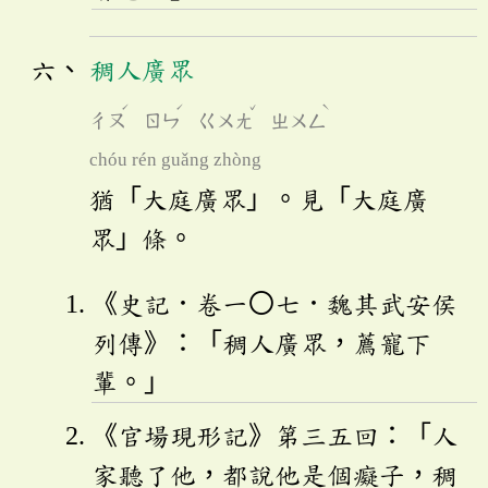
稠人廣眾
ˊ
ˊ
ˇ
ˋ
ㄔㄡ
ㄖㄣ
ㄍㄨㄤ
ㄓㄨㄥ
chóu rén guǎng zhòng
猶「大庭廣眾」。見「大庭廣
眾」條。
《史記．卷一〇七．魏其武安侯
列傳》：「稠人廣眾，薦寵下
輩。」
《官場現形記》第三五回：「人
家聽了他，都說他是個癡子，稠