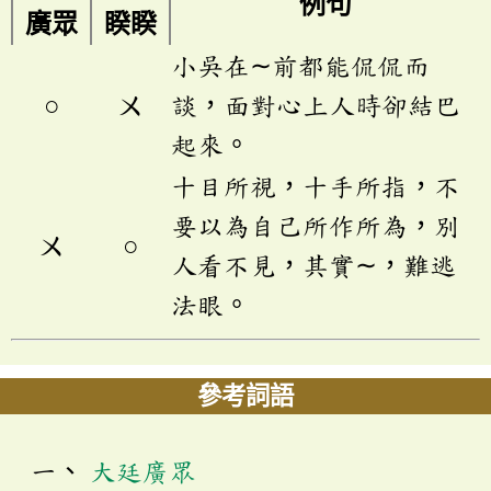
例句
廣眾
睽睽
小吳在∼前都能侃侃而
○
ㄨ
談，面對心上人時卻結巴
起來。
十目所視，十手所指，不
要以為自己所作所為，別
ㄨ
○
人看不見，其實∼，難逃
法眼。
參考詞語
大廷廣眾