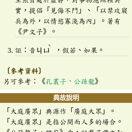
實，提倡「見侮不鬥」、「以禁攻寢
兵為外，以情慾寡淺為內」。著有
《尹文子》。
ˋ
詎：音
ㄐㄩ
，假若、如果。
〔參考資料〕
另可參考：《
孔叢子．公孫龍
》
典故說明
「大庭廣眾」典源作「廣庭大眾」。
「大庭廣眾」是指公開而人多的場合。