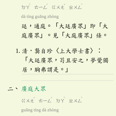
ˋ
ˊ
ˇ
ˋ
ㄉㄚ
ㄊㄧㄥ
ㄍㄨㄤ
ㄓㄨㄥ
dà tíng guǎng zhòng
廷，通庭。「大廷廣眾」即「大
庭廣眾」。見「大庭廣眾」條。
清．龔自珍〈上大學士書〉：
「大廷廣眾，苟且安之，夢覺獨
居，胸弗謂是。」
廣庭大眾
ˇ
ˊ
ˋ
ˋ
ㄍㄨㄤ
ㄊㄧㄥ
ㄉㄚ
ㄓㄨㄥ
guǎng tíng dà zhòng