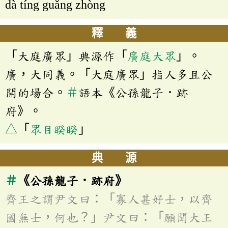
dà tíng guǎng zhòng
釋 義
「大庭廣眾」典源作「
廣庭大眾
」。
廣，大同義。「大庭廣眾」指人多且公
開的場合。
＃
語本《公孫龍子．跡
府》。
△
「
眾目睽睽
」
典 源
＃
《公孫龍子．跡府》
齊王之謂尹文曰：「寡人甚好士，以齊
國無士，何也？」尹文曰：「願聞大王