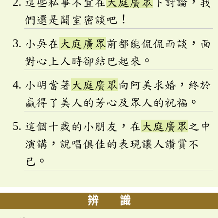
這些私事不宜在
大庭廣眾
下討論，我
們還是闢室密談吧！
小吳在
大庭廣眾
前都能侃侃而談，面
對心上人時卻結巴起來。
小明當著
大庭廣眾
向阿美求婚，終於
贏得了美人的芳心及眾人的祝福。
這個十歲的小朋友，在
大庭廣眾
之中
演講，說唱俱佳的表現讓人讚賞不
已。
辨 識