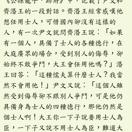
《公孫龍子．跡府》中，記載了尹文和
齊湣王的一段對話。齊湣王經常感嘆他
想任用士人，可惜國內卻沒有這樣的
人，有一次尹文就問齊湣王說︰「如果
有一個人，具備了士人的各種德行，在
大庭廣眾的場合，受到別人的侮辱，卻
始終不敢爭鬥，大王會任用他嗎？」湣
王回答︰「這種懦夫算什麼士人？我當
然不會用他！」尹文又說︰「這個人雖
然受到侮辱卻不跟別人爭鬥，可是他仍
具備身為士人的四種德行，那他仍然是
個士人啊！大王你一下子說要用士人為
臣，一下子又說不用士人為臣，難道大