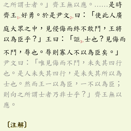
之所謂士者。」齊王無以應。……
是時
齊王
好勇。於是尹文
曰：「使此人廣
1>
2>
庭大眾之中，見侵侮而終不敢鬥，王將
以為臣乎？」王曰：「詎
士也？見侮而
3>
不鬥，辱也。辱則寡人不以為臣矣。」
尹文曰：「唯見侮而不鬥，未失其四行
也。是人未失其四行，是未失其所以為
士也。然而王一以為臣，一不以為臣；
則向之所謂士者乃非士乎？」齊王無以
應。
〔注解〕