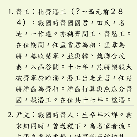
齊王：指齊湣王（？∼西元前２８
４），戰國時齊國國君，田氏，名
地，一作遂。亦稱齊閔王、齊愍王。
在位期間，任孟嘗君為相，匡章為
將，屢敗楚軍，並與韓、魏聯合攻
秦，入函谷關。十七年，燕將樂毅大
破齊軍於臨淄，湣王出走至莒，任楚
將淖齒為齊相。淖齒打算與燕瓜分齊
國，殺湣王。在位共十七年。諡湣。
尹文：戰國時齊人，生卒年不詳。與
宋鈃同時，曾遊稷下，為名家者流。
主張自處於虛靜，對事物應綜核其