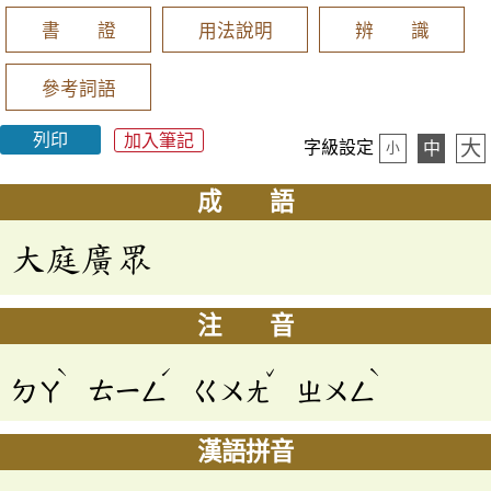
書 證
用法說明
辨 識
參考詞語
列印
加入筆記
大
字級設定
中
小
成 語
大庭廣眾
注 音
ˋ
ˊ
ˇ
ˋ
ㄉㄚ
ㄊㄧㄥ
ㄍㄨㄤ
ㄓㄨㄥ
漢語拼音