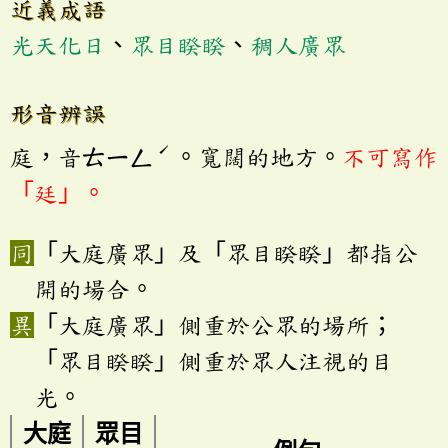
近義成語
光天化日
、
眾目睽睽
、
稠人廣眾
形音辨誤
ˊ
庭，音ㄊㄧㄥ
。寬闊的地方。
不可寫作
「廷」。
「大庭廣眾」及「眾目睽睽」都指公
開的場合。
「大庭廣眾」側重於公眾的場所；
「眾目睽睽」側重於眾人注視的目
光。
大庭
眾目