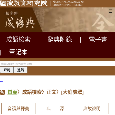
☰
成語檢索
|
辭典附錄
|
電子書
|
筆記本
:::
首頁
〉成語檢索〉正文〉
[大庭廣眾]
音讀與釋義
典 源
典故說明