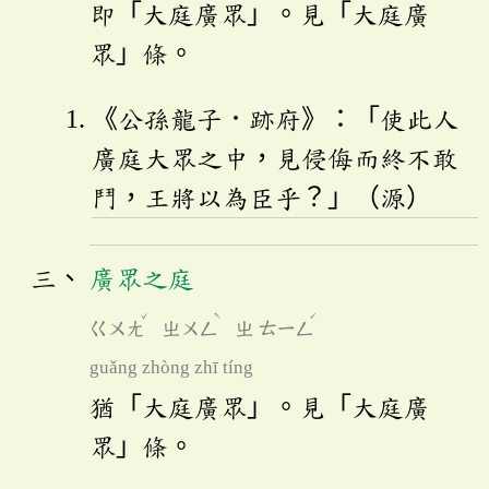
即「大庭廣眾」。見「大庭廣
眾」條。
《公孫龍子．跡府》：「使此人
廣庭大眾之中，見侵侮而終不敢
鬥，王將以為臣乎？」（源）
廣眾之庭
ˇ
ˋ
ˊ
ㄍㄨㄤ
ㄓㄨㄥ
ㄓ
ㄊㄧㄥ
guǎng zhòng zhī tíng
猶「大庭廣眾」。見「大庭廣
眾」條。