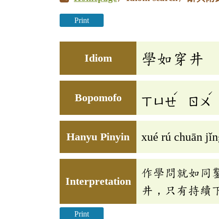
Print
學如穿井
Idiom
ˊ
ˊ
Bopomofo
ㄒㄩㄝ
ㄖㄨ
Hanyu Pinyin
xué rú chuān jǐ
作學問就如同
Interpretation
井，只有持續
Print