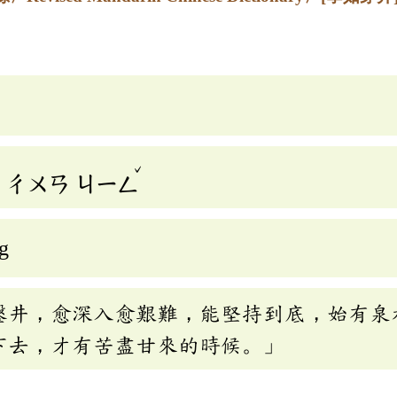
ˇ
ㄔㄨㄢ
ㄐㄧㄥ
ng
鑿井，愈深入愈艱難，能堅持到底，始有泉
下去，才有苦盡甘來的時候。」