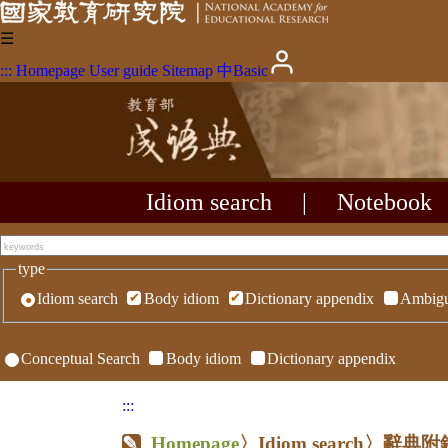
☰
:::
Homepage
User guide
Sitemap
中
Basic
Idiom search
|
Notebook
type
Idiom search
Body idiom
Dictionary appendix
Ambigu
Conceptual Search
Body idiom
Dictionary appendix
:::
Homepage
〉Idiom search〉辭典附錄〉R