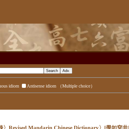
ous idiom
Antisense idiom
（Multiple choice）
evised Mandarin Chinese Dictionary〉
[學如穿井