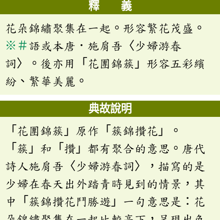
釋 義
花朵錦繡聚集在一起。形容繁花茂盛。
※
＃
語或本唐．施肩吾〈少婦游春
詞〉。後亦用「花團錦簇」形容五彩繽
紛、繁華美麗。
典故說明
「花團錦簇」原作「簇錦攢花」。
「簇」和「攢」都有聚合的意思。唐代
詩人施肩吾〈少婦游春詞〉，描寫的是
少婦在春天出外踏青時見到的情景，其
中「簇錦攢花鬥勝遊」一句意思是：花
朵錦繡聚集在一起比較高下，呈現出色