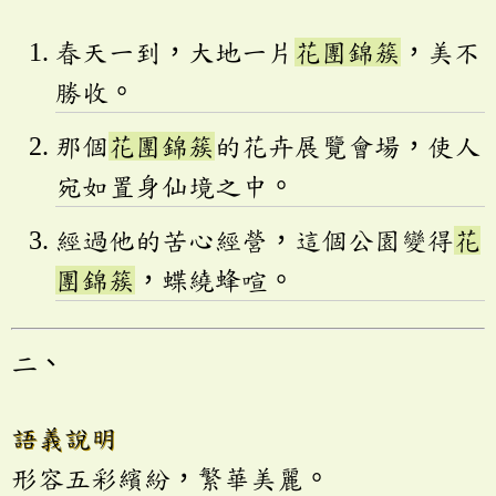
春天一到，大地一片
花團錦簇
，美不
勝收。
那個
花團錦簇
的花卉展覽會場，使人
宛如置身仙境之中。
經過他的苦心經營，這個公園變得
花
團錦簇
，蝶繞蜂喧。
二、
語義說明
形容五彩繽紛，繁華美麗。