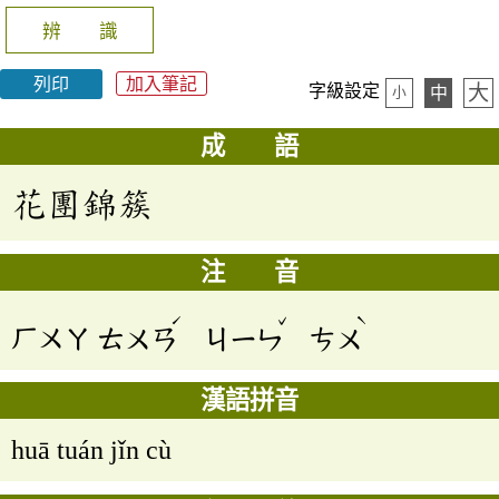
辨 識
列印
加入筆記
大
字級設定
中
小
成 語
花團錦簇
注 音
ˊ
ˇ
ˋ
ㄏㄨㄚ
ㄊㄨㄢ
ㄐㄧㄣ
ㄘㄨ
漢語拼音
huā tuán jǐn cù