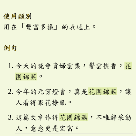
使用類別
用在「豐富多樣」的表述上。
例句
今天的晚會貴婦雲集，鬢雲襟香，
花
團錦簇
。
今年的元宵燈會，真是
花團錦簇
，讓
人看得眼花撩亂。
這篇文章作得
花團錦簇
，不唯辭采動
人，意念更是宏富。