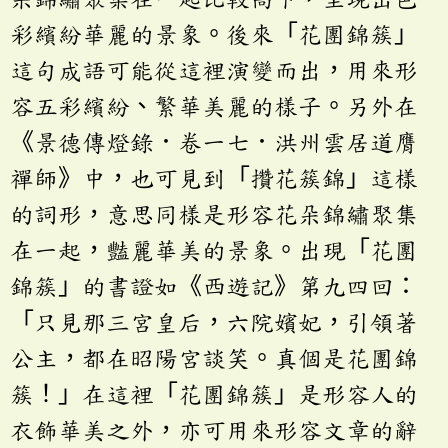
彩繽紛華麗的景象。後來「花團錦簇」
這句成語可能從這裡演變而出，用來形
容五彩繽紛、繁華美麗的樣子。另外在
《景德傳燈錄．卷一七．洪州雲居道膺
禪師》中，也可見到「攢花簇錦」這樣
的詞形，意思同樣是形容花朵錦繡聚集
在一起，豔麗華美的景象。出現「花團
錦簇」的書證如《西遊記》第九四回：
「只見那三宮皇后，六院嬪妃，引領著
公主，都在昭陽宮談笑。真個是花團錦
簇！」在這裡「花團錦簇」是形容人的
衣飾華美之外，亦可用來形容文章的辭