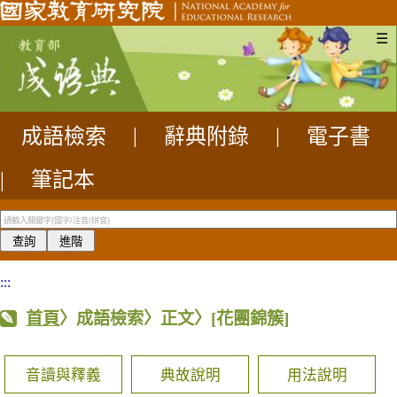
☰
成語檢索
|
辭典附錄
|
電子書
|
筆記本
:::
首頁
〉成語檢索〉正文〉
[花團錦簇]
音讀與釋義
典故說明
用法說明