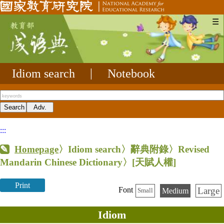
☰
Idiom search
|
Notebook
:::
Homepage
〉Idiom search〉辭典附錄〉Revised
Mandarin Chinese Dictionary〉
[天賦人權]
Print
Large
Font
Medium
Small
Idiom