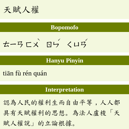
天賦人權
Bopomofo
ˋ
ˊ
ˊ
ㄊㄧㄢ
ㄈㄨ
ㄖㄣ
ㄑㄩㄢ
Hanyu Pinyin
tiān fù rén quán
Interpretation
認為人民的權利生而自由平等，人人都
具有天賦權利的思想。為法人盧梭「天
賦人權說」的立論根據。