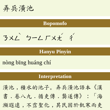
弄兵潢池
Bopomofo
ˋ
ˊ
ˊ
ㄋㄨㄥ
ㄅㄧㄥ
ㄏㄨㄤ
ㄔ
Hanyu Pinyin
nòng bīng huáng chí
Interpretation
潢池，積水的池子。弄兵潢池語本《漢
書．卷八九．循吏傳．龔遂傳》：「海
瀕遐遠，不霑聖化，其民困於飢寒而吏