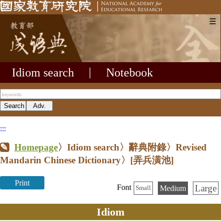
☰
Idiom search
|
Notebook
:::
Homepage
〉Idiom search〉辭典附錄〉Revised
Mandarin Chinese Dictionary〉
[弄兵潢池]
Print
Large
Font
Medium
Small
Idiom