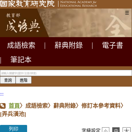
☰
成語檢索
|
辭典附錄
|
電子書
|
筆記本
:::
首頁
〉成語檢索〉辭典附錄〉修訂本參考資料〉
[弄兵潢池]
列印
大
字級設定
中
小