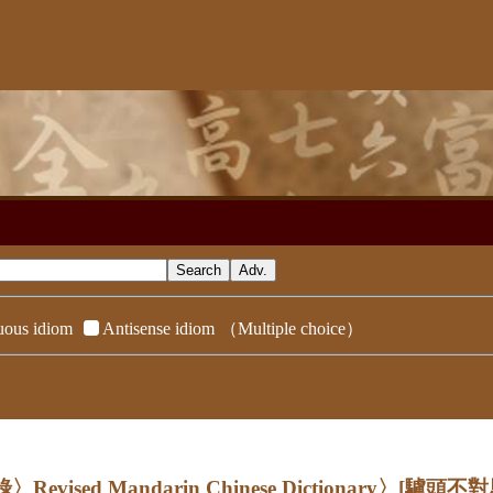
ous idiom
Antisense idiom
（Multiple choice）
evised Mandarin Chinese Dictionary〉
[驢頭不對