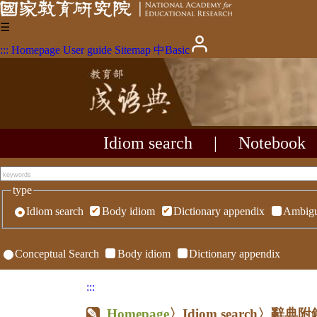
☰
:::
Homepage
User guide
Sitemap
中
Basic
Idiom search
|
Notebook
type
Idiom search
Body idiom
Dictionary appendix
Ambigu
Conceptual Search
Body idiom
Dictionary appendix
:::
Homepage
〉Idiom search〉辭典附錄〉R