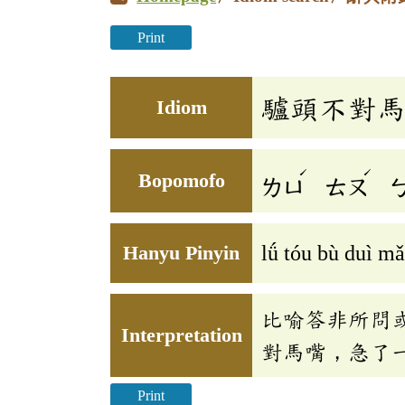
Print
驢頭不對
Idiom
ˊ
ˊ
Bopomofo
ㄌㄩ
ㄊㄡ
Hanyu Pinyin
lǘ tóu bù duì mǎ
比喻答非所問
Interpretation
對馬嘴，急了
Print