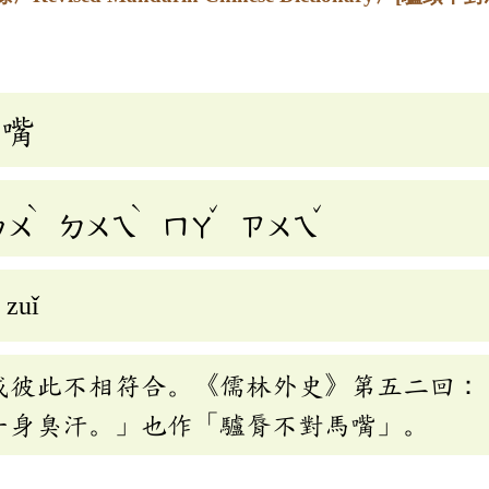
馬嘴
ˋ
ˋ
ˇ
ˇ
ㄅㄨ
ㄉㄨㄟ
ㄇㄚ
ㄗㄨㄟ
 zuǐ
或彼此不相符合。《儒林外史》第五二回：
一身臭汗。」也作「驢脣不對馬嘴」。