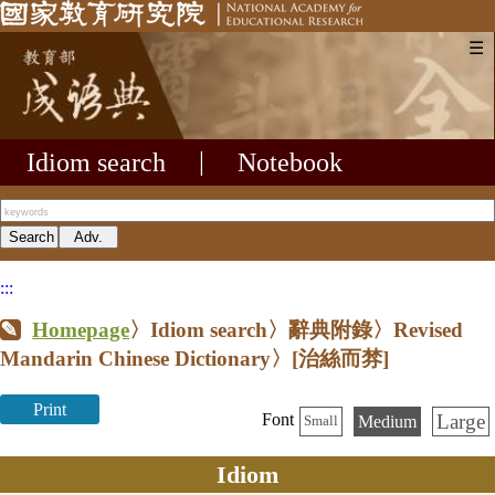
☰
Idiom search
|
Notebook
:::
Homepage
〉Idiom search〉辭典附錄〉Revised
Mandarin Chinese Dictionary〉
[治絲而棼]
Print
Large
Font
Medium
Small
Idiom