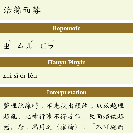
治絲而棼
Bopomofo
ˋ
ˊ
ˊ
ㄓ
ㄙ
ㄦ
ㄈㄣ
Hanyu Pinyin
zhì sī ér fén
Interpretation
整理絲線時，不先找出頭緒，以致越理
越亂。比喻行事不得要領，反而越做越
糟。唐．馮用之〈權論〉：「不可施而