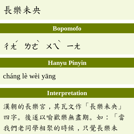
長樂未央
Bopomofo
ˊ
ˋ
ˋ
ㄔㄤ
ㄌㄜ
ㄨㄟ
ㄧㄤ
Hanyu Pinyin
cháng lè wèi yāng
Interpretation
漢朝的長樂宮，其瓦文作「長樂未央」
四字。後遂以喻歡樂無盡期。如：「當
我們老同學相聚的時候，只覺長樂未