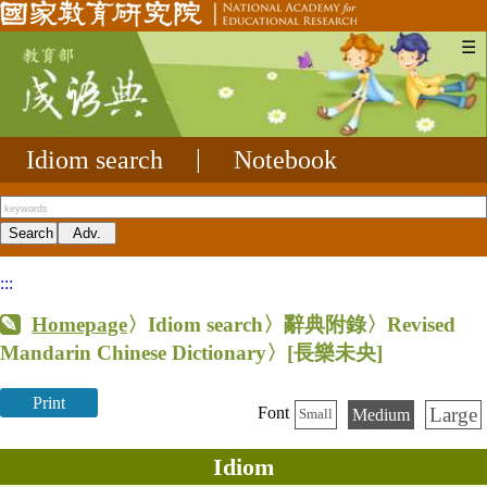
☰
Idiom search
|
Notebook
:::
Homepage
〉Idiom search〉辭典附錄〉Revised
Mandarin Chinese Dictionary〉
[長樂未央]
Print
Large
Font
Medium
Small
Idiom