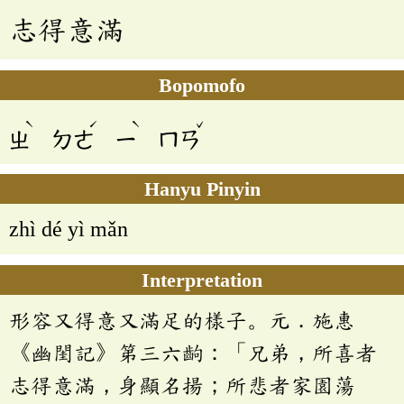
志得意滿
Bopomofo
ˋ
ˊ
ˋ
ˇ
ㄓ
ㄉㄜ
ㄧ
ㄇㄢ
Hanyu Pinyin
zhì dé yì mǎn
Interpretation
形容又得意又滿足的樣子。元．施惠
《幽閨記》第三六齣：「兄弟，所喜者
志得意滿，身顯名揚；所悲者家園蕩