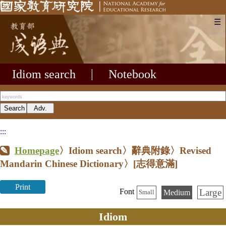
☰
Idiom search
|
Notebook
:::
Homepage
〉Idiom search〉辭典附錄〉Revised
Mandarin Chinese Dictionary〉
[志得意滿]
Print
Large
Font
Medium
Small
Idiom