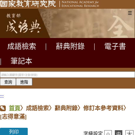
☰
成語檢索
|
辭典附錄
|
電子書
|
筆記本
:::
首頁
〉成語檢索〉辭典附錄〉修訂本參考資料〉
[志得意滿]
列印
大
字級設定
中
小