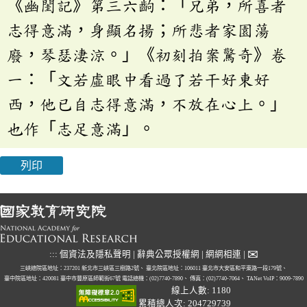
《幽閨記》第三六齣：「兄弟，所喜者
志得意滿，身顯名揚；所悲者家園蕩
廢，琴瑟淒涼。」《初刻拍案驚奇》卷
一：「文若虛眼中看過了若干好東好
西，他已自志得意滿，不放在心上。」
也作「志足意滿」。
列印
✉
:::
個資法及隱私聲明
|
辭典公眾授權網
|
網網相連
|
三峽總院區地址：237201 新北市三峽區三樹路2號、
臺北院區地址：106011 臺北市大安區和平東路一段179號、
臺中院區地址：420081 臺中市豐原區師範街67號
電話總機：(02)7740-7890、
傳真：(02)7740-7064、
TANet VoIP：9009-7890
線上人數: 1180
累積總人次: 204729739