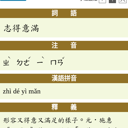
詞 語
志得意滿
注 音
ˋ
ˊ
ˋ
ˇ
ㄓ
ㄉㄜ
ㄧ
ㄇㄢ
漢語拼音
zhì dé yì mǎn
釋 義
形容又得意又滿足的樣子。元．施惠