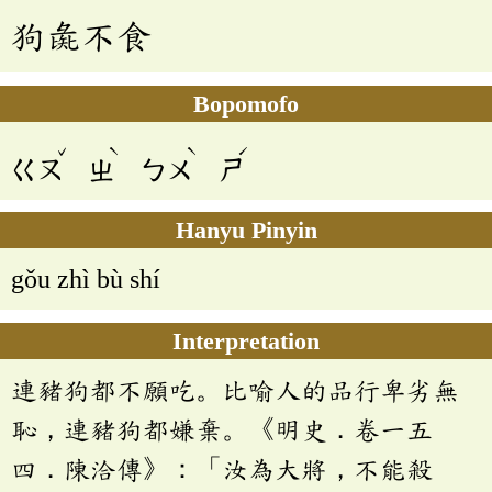
狗彘不食
Bopomofo
ˇ
ˋ
ˋ
ˊ
ㄍㄡ
ㄓ
ㄅㄨ
ㄕ
Hanyu Pinyin
gǒu zhì bù shí
Interpretation
連豬狗都不願吃。比喻人的品行卑劣無
恥，連豬狗都嫌棄。《明史．卷一五
四．陳洽傳》：「汝為大將，不能殺