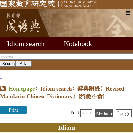
☰
Idiom search
|
Notebook
:::
Homepage
〉Idiom search〉辭典附錄〉Revised
Mandarin Chinese Dictionary〉
[狗彘不食]
Print
Large
Font
Medium
Small
Idiom